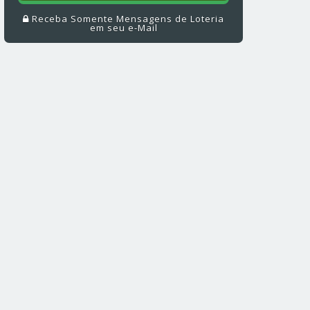
Receba Somente Mensagens de Loteria
em seu e-Mail