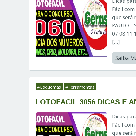
Dicas par
Fácil com
que será n
PAULO – S
07 08 11 
[…]
Saiba M
#Esquemas
#Ferramentas
LOTOFACIL 3056 DICAS E 
Dicas par
Fácil com
que será n