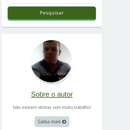
Sobre o autor
Não existem vitórias sem muito trabalho!
Saiba mais