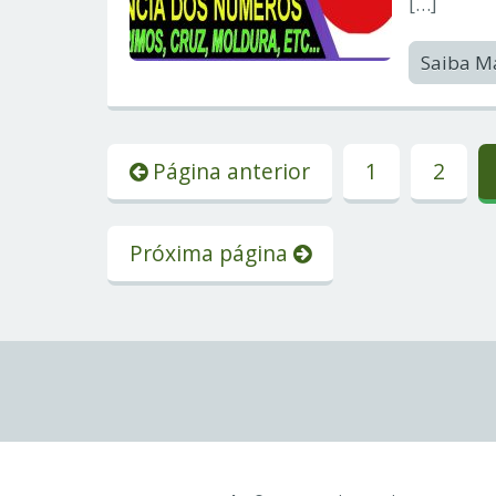
[…]
Saiba M
Página anterior
1
2
Próxima página