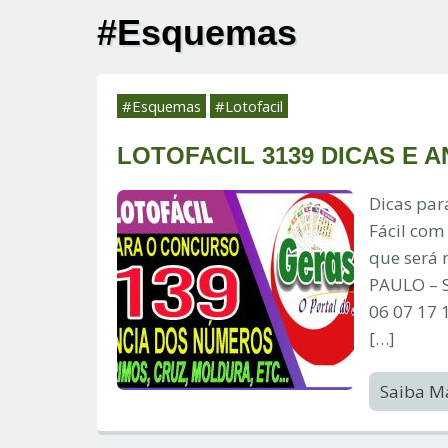
#Esquemas
#Esquemas
#Lotofacil
LOTOFACIL 3139 DICAS E 
Dicas par
Fácil com
que será n
PAULO – S
06 07 17 
[…]
Saiba M