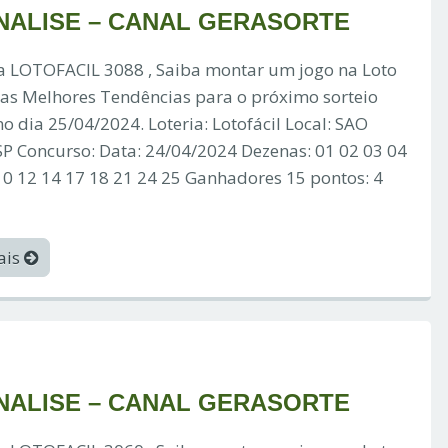
ANALISE – CANAL GERASORTE
a LOTOFACIL 3088 , Saiba montar um jogo na Loto
 as Melhores Tendências para o próximo sorteio
o dia 25/04/2024. Loteria: Lotofácil Local: SAO
P Concurso: Data: 24/04/2024 Dezenas: 01 02 03 04
10 12 14 17 18 21 24 25 Ganhadores 15 pontos: 4
ais
ANALISE – CANAL GERASORTE