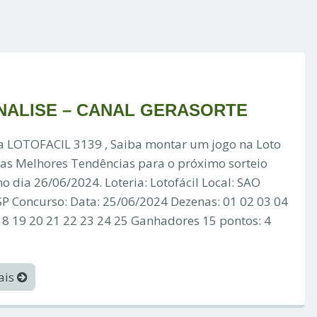
ANALISE – CANAL GERASORTE
a LOTOFACIL 3139 , Saiba montar um jogo na Loto
 as Melhores Tendências para o próximo sorteio
o dia 26/06/2024. Loteria: Lotofácil Local: SAO
P Concurso: Data: 25/06/2024 Dezenas: 01 02 03 04
18 19 20 21 22 23 24 25 Ganhadores 15 pontos: 4
ais