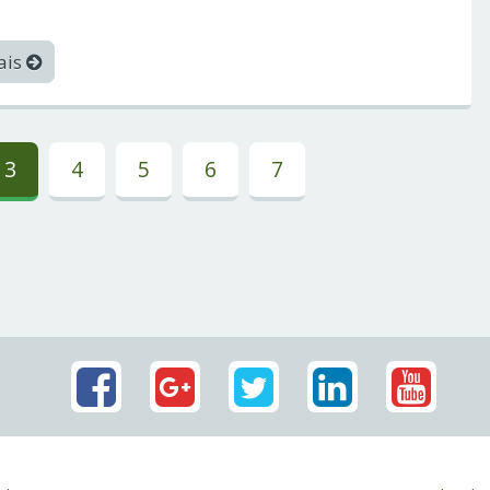
ais
3
4
5
6
7