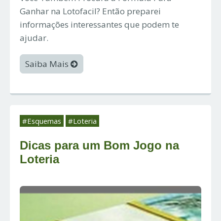
Ganhar na Lotofacil? Então preparei
informações interessantes que podem te
ajudar.
Saiba Mais
#Esquemas
#Loteria
Dicas para um Bom Jogo na
Loteria