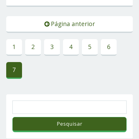
Página anterior
1
2
3
4
5
6
7