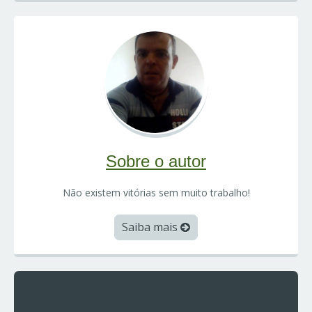
Sobre o autor
Não existem vitórias sem muito trabalho!
Saiba mais