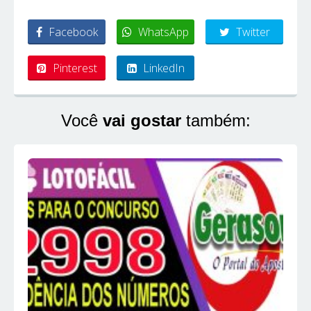
Facebook
WhatsApp
Twitter
Pinterest
LinkedIn
Você
vai gostar
também: