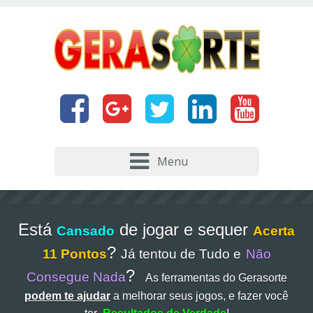
Menu
Está
de jogar e sequer
Cansado
Acerta
?
11 Pontos
Já tentou de Tudo e
Não
?
Consegue Nada
As ferramentas do Gerasorte
podem te ajudar
a melhorar seus jogos, e fazer você