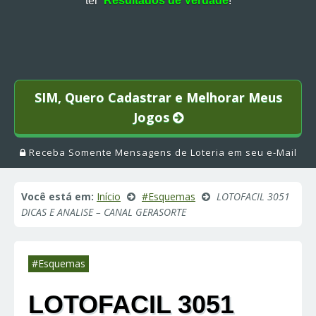
ter
Resultados de Verdade
!
SIM, Quero Cadastrar e Melhorar Meus
Jogos
Receba Somente Mensagens de Loteria em seu e-Mail
Você está em:
Início
#Esquemas
LOTOFACIL 3051
DICAS E ANALISE – CANAL GERASORTE
#Esquemas
LOTOFACIL 3051