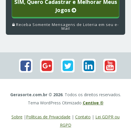
SIM, Quero Cadastrar e Melhorar Meus
Jogos
Receba Somente Mensagens de Loteria em seu e-
Mail
Gerasorte.com.br © 2026
. Todos os direitos reservados.
Tema WordPress Otimizado
Centive ®
Sobre
|
Políticas de Privacidade
|
Contato
|
Lei GDPR ou
RGPD