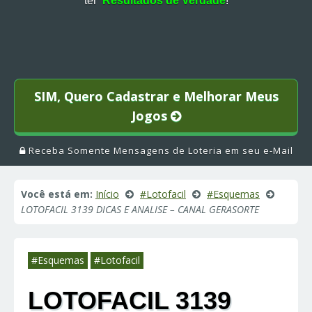
ter
Resultados de Verdade
!
SIM, Quero Cadastrar e Melhorar Meus
Jogos
Receba Somente Mensagens de Loteria em seu e-Mail
Você está em:
Início
#Lotofacil
#Esquemas
LOTOFACIL 3139 DICAS E ANALISE – CANAL GERASORTE
#Esquemas
#Lotofacil
LOTOFACIL 3139