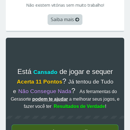
Não existem vitórias sem muito trabalho!
Saiba mais
Está
de jogar e sequer
Cansado
?
Acerta 11 Pontos
Já tentou de Tudo
?
e
Não Consegue Nada
As ferramentas do
Gerasorte
podem te ajudar
a melhorar seus jogos, e
fazer você ter
Resultados de Verdade
!