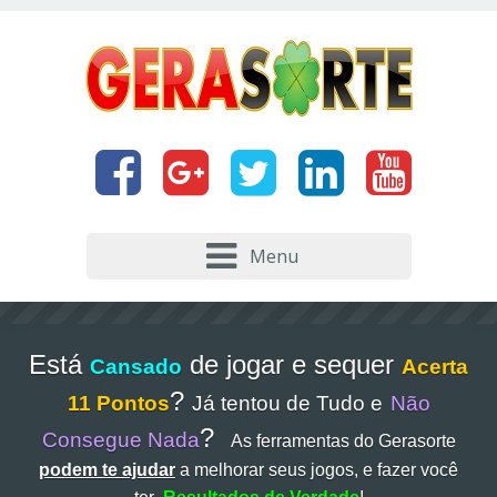
Menu
Está
de jogar e sequer
Cansado
Acerta
?
11 Pontos
Já tentou de Tudo e
Não
?
Consegue Nada
As ferramentas do Gerasorte
podem te ajudar
a melhorar seus jogos, e fazer você