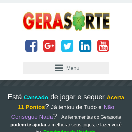
Menu
Está
de jogar e sequer
Cansado
Acerta
?
11 Pontos
Já tentou de Tudo e
Não
?
Consegue Nada
As ferramentas do Gerasorte
podem te ajudar
a melhorar seus jogos, e fazer você