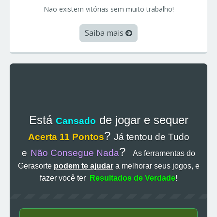
Não existem vitórias sem muito trabalho!
Saiba mais
Está
de jogar e sequer
Cansado
?
Acerta 11 Pontos
Já tentou de Tudo
?
e
Não Consegue Nada
As ferramentas do
Gerasorte
podem te ajudar
a melhorar seus jogos, e
fazer você ter
Resultados de Verdade
!