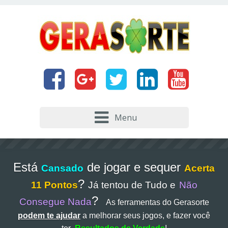
Menu
Está
de jogar e sequer
Cansado
Acerta
?
11 Pontos
Já tentou de Tudo e
Não
?
Consegue Nada
As ferramentas do Gerasorte
podem te ajudar
a melhorar seus jogos, e fazer você