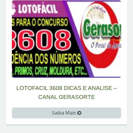
LOTOFACIL 3608 DICAS E ANALISE –
CANAL GERASORTE
Saiba Mais