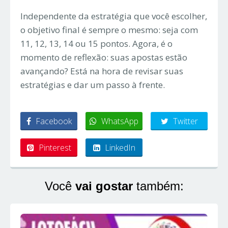
Independente da estratégia que você escolher,
o objetivo final é sempre o mesmo: seja com
11, 12, 13, 14 ou 15 pontos. Agora, é o
momento de reflexão: suas apostas estão
avançando? Está na hora de revisar suas
estratégias e dar um passo à frente.
Facebook
WhatsApp
Twitter
Pinterest
LinkedIn
Você
vai gostar
também: