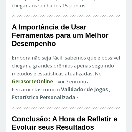
chegar aos sonhados 15 pontos
A Importância de Usar
Ferramentas para um Melhor
Desempenho
Embora não seja fácil, sabemos que é possível
chegar a grandes prêmios apenas seguindo
métodos e estatísticas atualizadas. No
GerasorteOnline
, você encontra
Ferramentas como o
Validador de Jogos
,
Estatística Personalizada
e
Conclusão: A Hora de Refletir e
Evoluir seus Resultados