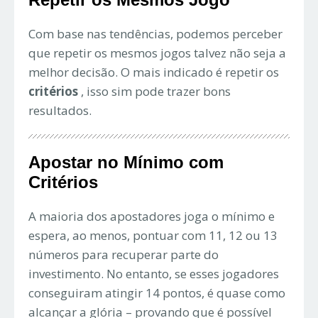
Com base nas tendências, podemos perceber
que repetir os mesmos jogos talvez não seja a
melhor decisão. O mais indicado é repetir os
critérios
, isso sim pode trazer bons
resultados.
Apostar no Mínimo com
Critérios
A maioria dos apostadores joga o mínimo e
espera, ao menos, pontuar com 11, 12 ou 13
números para recuperar parte do
investimento. No entanto, se esses jogadores
conseguiram atingir 14 pontos, é quase como
alcançar a glória – provando que é possível