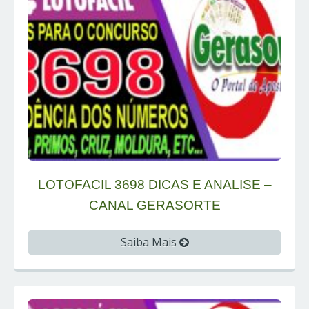
LOTOFACIL 3698 DICAS E ANALISE –
CANAL GERASORTE
Saiba Mais