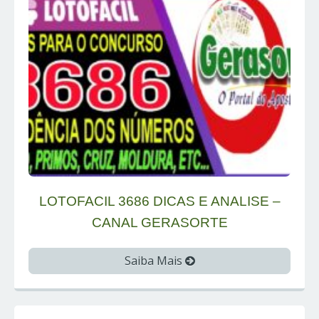
LOTOFACIL 3686 DICAS E ANALISE –
CANAL GERASORTE
Saiba Mais