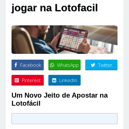
jogar na Lotofacil
Facebook
WhatsApp
Twitter
Pinterest
LinkedIn
Um Novo Jeito de Apostar na
Lotofácil