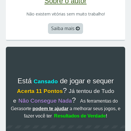
Sobre o autor
Não existem vitórias sem muito trabalho!
Saiba mais
Está
de jogar e sequer
Cansado
?
Acerta 11 Pontos
Já tentou de Tudo
?
e
Não Consegue Nada
As ferramentas do
Gerasorte
podem te ajudar
a melhorar seus jogos, e
fazer você ter
Resultados de Verdade
!