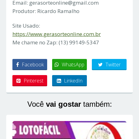
Email:
gerasorteonline@gmail.com
Produtor: Ricardo Ramalho
Site Usado:
https://www.gerasorteonline.com.br
Me chame no Zap: (13) 99149-5347
Facebook
WhatsApp
Twitter
Pinterest
LinkedIn
Você
vai gostar
também: