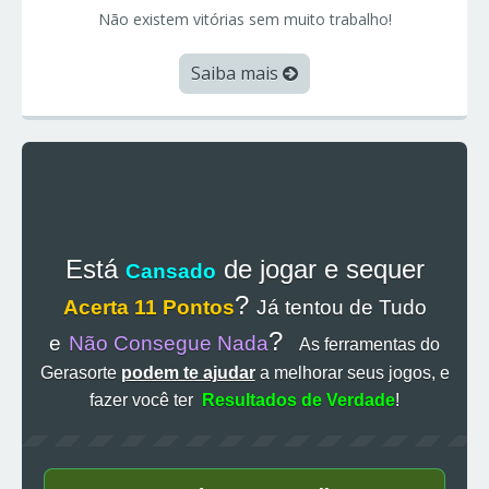
Não existem vitórias sem muito trabalho!
Saiba mais
Está
de jogar e sequer
Cansado
?
Acerta 11 Pontos
Já tentou de Tudo
?
e
Não Consegue Nada
As ferramentas do
Gerasorte
podem te ajudar
a melhorar seus jogos, e
fazer você ter
Resultados de Verdade
!