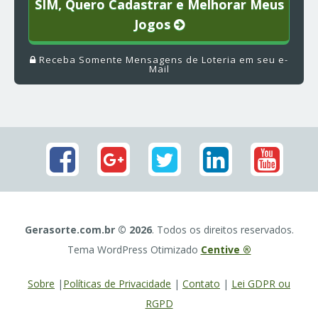
SIM, Quero Cadastrar e Melhorar Meus
Jogos
Receba Somente Mensagens de Loteria em seu e-
Mail
Gerasorte.com.br © 2026
. Todos os direitos reservados.
Tema WordPress Otimizado
Centive ®
Sobre
|
Políticas de Privacidade
|
Contato
|
Lei GDPR ou
RGPD