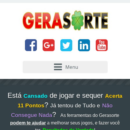
Menu
Está
de jogar e sequer
Cansado
Acerta
?
11 Pontos
Já tentou de Tudo e
Não
?
Consegue Nada
As ferramentas do Gerasorte
podem te ajudar
a melhorar seus jogos, e fazer você