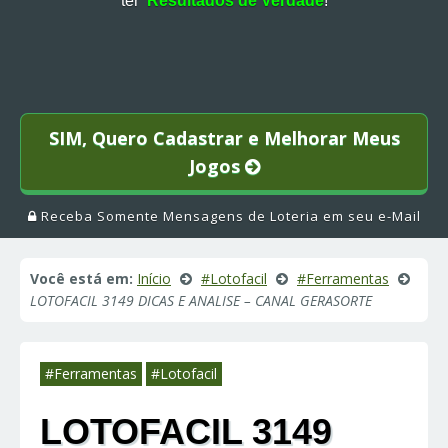
ter
Resultados de Verdade
!
SIM, Quero Cadastrar e Melhorar Meus
Jogos
Receba Somente Mensagens de Loteria em seu e-Mail
Você está em:
Início
#Lotofacil
#Ferramentas
LOTOFACIL 3149 DICAS E ANALISE – CANAL GERASORTE
#Ferramentas
#Lotofacil
LOTOFACIL 3149