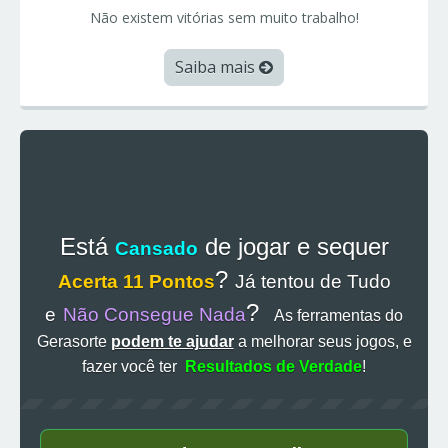
Não existem vitórias sem muito trabalho!
Saiba mais
Está
de jogar e sequer
Cansado
?
Acerta 11 Pontos
Já tentou de Tudo
?
e
Não Consegue Nada
As ferramentas do
Gerasorte
podem te ajudar
a melhorar seus jogos, e
fazer você ter
Resultados de Verdade
!