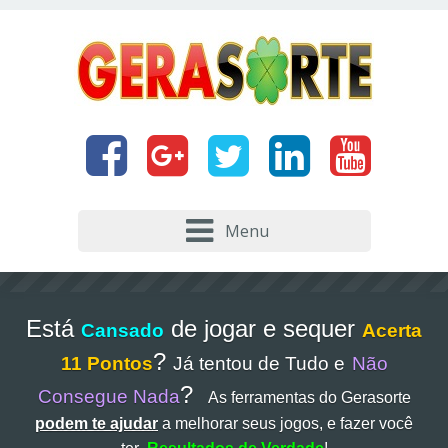
Menu
Está
de jogar e sequer
Cansado
Acerta
?
11 Pontos
Já tentou de Tudo e
Não
?
Consegue Nada
As ferramentas do Gerasorte
podem te ajudar
a melhorar seus jogos, e fazer você