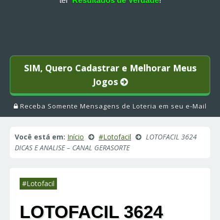
ter
Resultados de Verdade
!
SIM, Quero Cadastrar e Melhorar Meus
Jogos
Receba Somente Mensagens de Loteria em seu e-Mail
Você está em:
Início
#Lotofacil
LOTOFACIL 3624
DICAS E ANALISE – CANAL GERASORTE
#Lotofacil
LOTOFACIL 3624