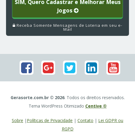
SIM, Quero Cadastrar e Melhorar Meus
Jogos
Receba Somente Mensagens de Loteria em seu e-
Mail
Gerasorte.com.br © 2026
. Todos os direitos reservados.
Tema WordPress Otimizado
Centive ®
Sobre
|
Políticas de Privacidade
|
Contato
|
Lei GDPR ou
RGPD