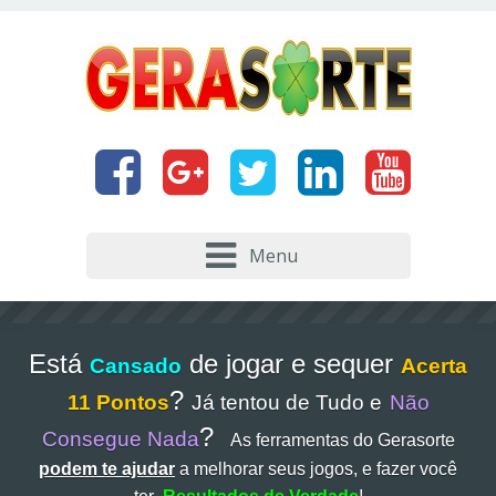
Menu
Está
de jogar e sequer
Cansado
Acerta
?
11 Pontos
Já tentou de Tudo e
Não
?
Consegue Nada
As ferramentas do Gerasorte
podem te ajudar
a melhorar seus jogos, e fazer você