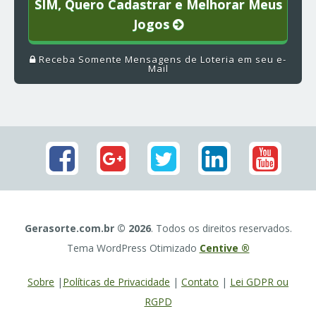
SIM, Quero Cadastrar e Melhorar Meus
Jogos
Receba Somente Mensagens de Loteria em seu e-
Mail
Gerasorte.com.br © 2026
. Todos os direitos reservados.
Tema WordPress Otimizado
Centive ®
Sobre
|
Políticas de Privacidade
|
Contato
|
Lei GDPR ou
RGPD