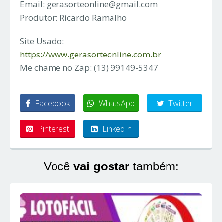
Email:
gerasorteonline@gmail.com
Produtor: Ricardo Ramalho
Site Usado:
https://www.gerasorteonline.com.br
Me chame no Zap: (13) 99149-5347
Facebook
WhatsApp
Twitter
Pinterest
LinkedIn
Você
vai gostar
também: