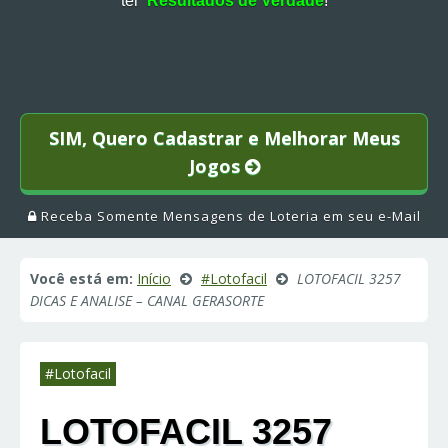
ter
Resultados de Verdade
!
SIM, Quero Cadastrar e Melhorar Meus
Jogos
Receba Somente Mensagens de Loteria em seu e-Mail
Você está em:
Início
#Lotofacil
LOTOFACIL 3257
DICAS E ANALISE – CANAL GERASORTE
#Lotofacil
LOTOFACIL 3257