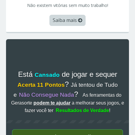
Não existem vitórias sem muito trabalho!
Saiba mais
Está
de jogar e sequer
Cansado
?
Acerta 11 Pontos
Já tentou de Tudo
?
e
Não Consegue Nada
As ferramentas do
Gerasorte
podem te ajudar
a melhorar seus jogos, e
fazer você ter
Resultados de Verdade
!