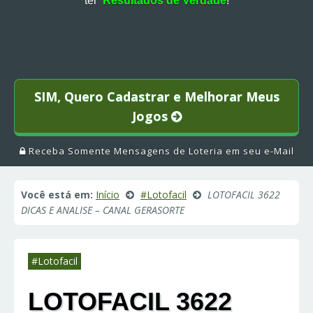
ter
Resultados de Verdade
!
SIM, Quero Cadastrar e Melhorar Meus
Jogos
Receba Somente Mensagens de Loteria em seu e-Mail
Você está em:
Início
#Lotofacil
LOTOFACIL 3622
DICAS E ANALISE – CANAL GERASORTE
#Lotofacil
LOTOFACIL 3622