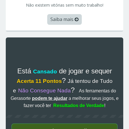
Não existem vitórias sem muito trabalho!
Saiba mais
Está
de jogar e sequer
Cansado
?
Acerta 11 Pontos
Já tentou de Tudo
?
e
Não Consegue Nada
As ferramentas do
Gerasorte
podem te ajudar
a melhorar seus jogos, e
fazer você ter
Resultados de Verdade
!