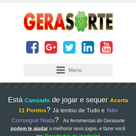
Menu
Está
de jogar e sequer
Cansado
Acerta
?
11 Pontos
Já tentou de Tudo e
Não
?
Consegue Nada
As ferramentas do Gerasorte
podem te ajudar
a melhorar seus jogos, e fazer você