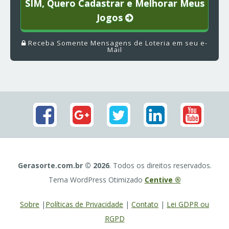
SIM, Quero Cadastrar e Melhorar Meus
Jogos
Receba Somente Mensagens de Loteria em seu e-
Mail
Gerasorte.com.br © 2026
. Todos os direitos reservados.
Tema WordPress Otimizado
Centive ®
Sobre
|
Políticas de Privacidade
|
Contato
|
Lei GDPR ou
RGPD