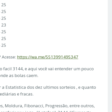
3 25
4 25
4 25
2 23
4 25
3 25
4 25
 Acesse:
https://wa.me/5513991495347
to facil 3144, e aqui você vai entender um pouco
 onde as bolas caem.
a Estatistica dos dez ultimos sorteios , e quanto
ediárias e fracas.
s, Moldura, Fibonacci, Progressão, entre outros,