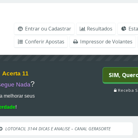
Entrar ou Cadastrar
Resultados
Esta
Conferir Apostas
Impressor de Volantes
r
Acerta 11
SIM, Quer
?
segue Nada
Receba S
a melhorar seus
erdade
!
LOTOFACIL 3144 DICAS E ANALISE – CANAL GERASORTE