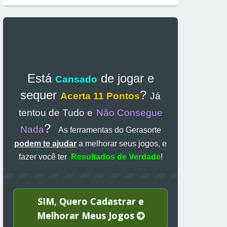
Está
de jogar e
Cansado
sequer
?
Acerta 11 Pontos
Já
tentou de Tudo e
Não Consegue
?
Nada
As ferramentas do Gerasorte
podem te ajudar
a melhorar seus jogos, e
fazer você ter
Resultados de Verdade
!
SIM, Quero Cadastrar e
Melhorar Meus Jogos