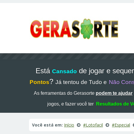
Está
de jogar e seque
Cansado
?
Pontos
Já tentou de Tudo e
Não Con
As ferramentas do Gerasorte
podem te ajudar
jogos, e fazer você ter
Resultados de V
Você está em:
Início
#Lotofacil
#Especial