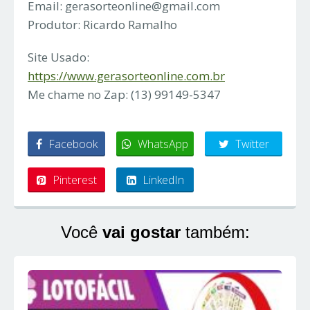
Email:
gerasorteonline@gmail.com
Produtor: Ricardo Ramalho
Site Usado:
https://www.gerasorteonline.com.br
Me chame no Zap: (13) 99149-5347
Facebook
WhatsApp
Twitter
Pinterest
LinkedIn
Você
vai gostar
também: