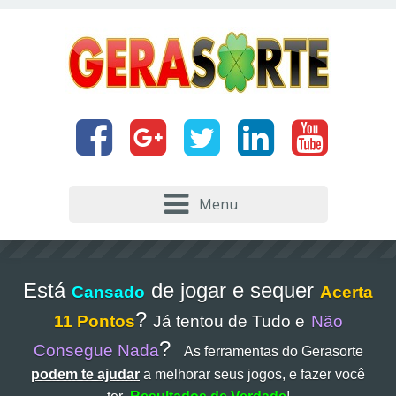
Menu
Está
de jogar e sequer
Cansado
Acerta
?
11 Pontos
Já tentou de Tudo e
Não
?
Consegue Nada
As ferramentas do Gerasorte
podem te ajudar
a melhorar seus jogos, e fazer você