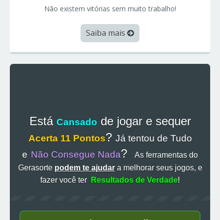
Não existem vitórias sem muito trabalho!
Saiba mais
Está
de jogar e sequer
Cansado
?
Acerta 11 Pontos
Já tentou de Tudo
?
e
Não Consegue Nada
As ferramentas do
Gerasorte
podem te ajudar
a melhorar seus jogos, e
fazer você ter
Resultados de Verdade
!