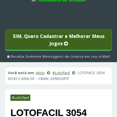
ter
Resultados de Verdade
!
SIM, Quero Cadastrar e Melhorar Meus
Jogos
Receba Somente Mensagens de Loteria em seu e-Mail
Você está em:
Início
#Lotofacil
LOTOFACIL 3054
DICAS E ANALISE – CANAL GERASORTE
#Lotofacil
LOTOFACIL 3054