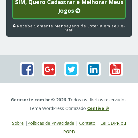
SIM, Quero Cadastrar e Melhorar Meus
Jogos
Receba Somente Mensagens de Loteria em seu e-
Mail
Gerasorte.com.br © 2026
. Todos os direitos reservados.
Tema WordPress Otimizado
Centive ®
Sobre
|
Políticas de Privacidade
|
Contato
|
Lei GDPR ou
RGPD