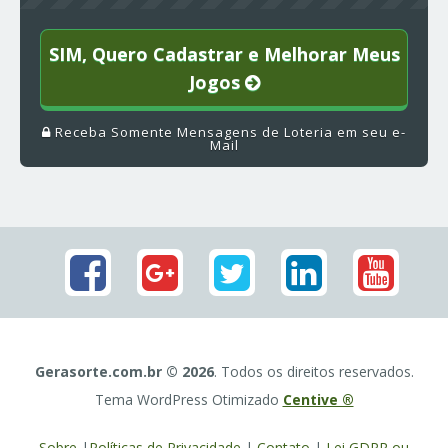
SIM, Quero Cadastrar e Melhorar Meus
Jogos
Receba Somente Mensagens de Loteria em seu e-
Mail
Gerasorte.com.br © 2026
. Todos os direitos reservados.
Tema WordPress Otimizado
Centive ®
Sobre
|
Políticas de Privacidade
|
Contato
|
Lei GDPR ou