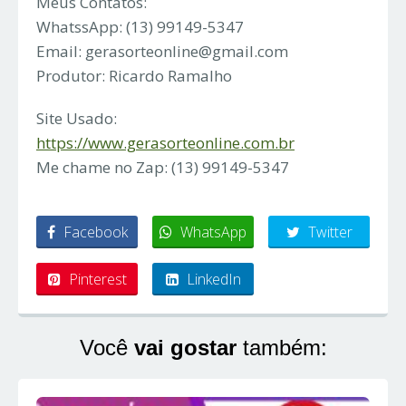
Meus Contatos:
WhatssApp: (13) 99149-5347
Email:
gerasorteonline@gmail.com
Produtor: Ricardo Ramalho
Site Usado:
https://www.gerasorteonline.com.br
Me chame no Zap: (13) 99149-5347
Facebook
WhatsApp
Twitter
Pinterest
LinkedIn
Você
vai gostar
também: