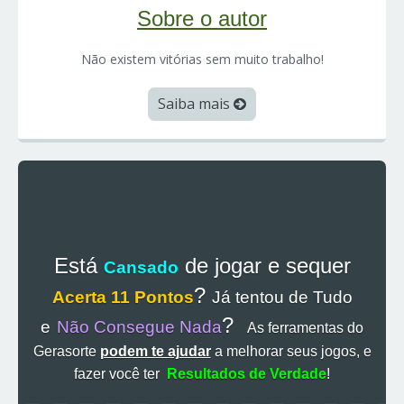
Sobre o autor
Não existem vitórias sem muito trabalho!
Saiba mais
Está
de jogar e sequer
Cansado
?
Acerta 11 Pontos
Já tentou de Tudo
?
e
Não Consegue Nada
As ferramentas do
Gerasorte
podem te ajudar
a melhorar seus jogos, e
fazer você ter
Resultados de Verdade
!