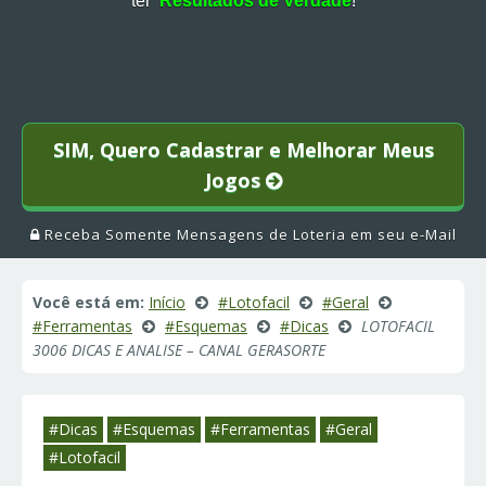
ter
Resultados de Verdade
!
SIM, Quero Cadastrar e Melhorar Meus
Jogos
Receba Somente Mensagens de Loteria em seu e-Mail
Você está em:
Início
#Lotofacil
#Geral
#Ferramentas
#Esquemas
#Dicas
LOTOFACIL
3006 DICAS E ANALISE – CANAL GERASORTE
#Dicas
#Esquemas
#Ferramentas
#Geral
#Lotofacil