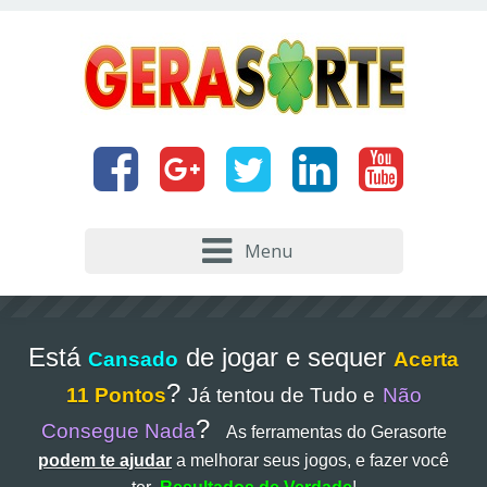
Menu
Está
de jogar e sequer
Cansado
Acerta
?
11 Pontos
Já tentou de Tudo e
Não
?
Consegue Nada
As ferramentas do Gerasorte
podem te ajudar
a melhorar seus jogos, e fazer você