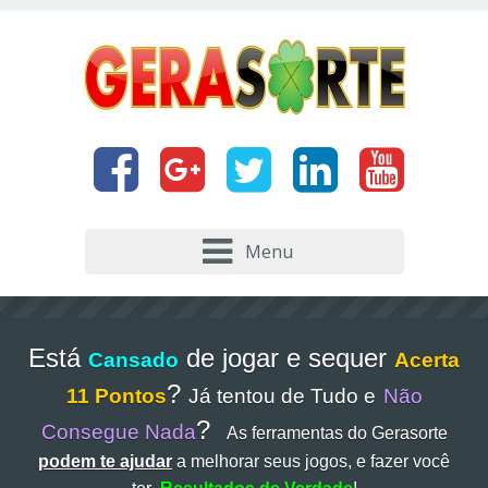
Menu
Está
de jogar e sequer
Cansado
Acerta
?
11 Pontos
Já tentou de Tudo e
Não
?
Consegue Nada
As ferramentas do Gerasorte
podem te ajudar
a melhorar seus jogos, e fazer você