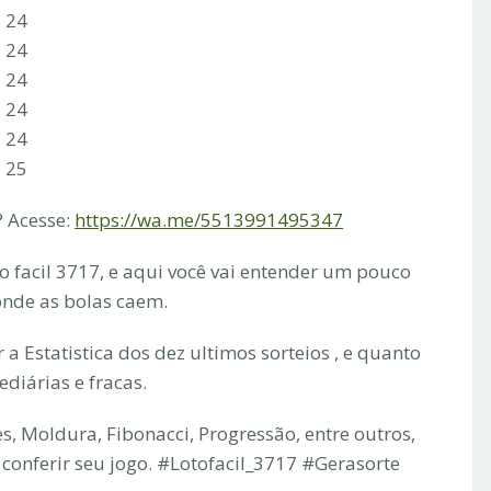
3 24
3 24
3 24
3 24
3 24
3 25
 Acesse:
https://wa.me/5513991495347
to facil 3717, e aqui você vai entender um pouco
 onde as bolas caem.
a Estatistica dos dez ultimos sorteios , e quanto
ediárias e fracas.
s, Moldura, Fibonacci, Progressão, entre outros,
conferir seu jogo. #Lotofacil_3717 #Gerasorte