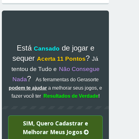
Está
de jogar e
Cansado
sequer
?
Acerta 11 Pontos
Já
tentou de Tudo e
Não Consegue
?
Nada
As ferramentas do Gerasorte
podem te ajudar
a melhorar seus jogos, e
fazer você ter
Resultados de Verdade
!
SIM, Quero Cadastrar e
Melhorar Meus Jogos