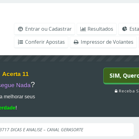
Entrar ou Cadastrar
Resultados
Esta
Conferir Apostas
Impressor de Volantes
r
Acerta 11
SIM, Quer
?
segue Nada
Receba S
a melhorar seus
erdade
!
3717 DICAS E ANALISE – CANAL GERASORTE