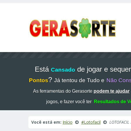
Está
de jogar e seque
Cansado
?
Pontos
Já tentou de Tudo e
Não Con
As ferramentas do Gerasorte
podem te ajudar
jogos, e fazer você ter
Resultados de V
Você está em:
Início
#Lotofacil
LOTOFACIL 