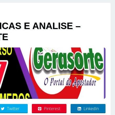
ICAS E ANALISE –
TE
Twitter
Pinterest
LinkedIn