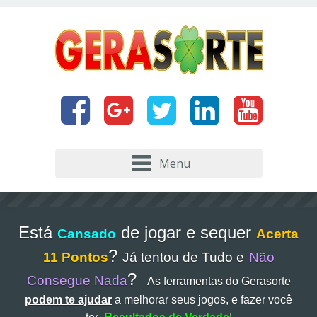
Menu
Está
de jogar e sequer
Cansado
Acerta
?
11 Pontos
Já tentou de Tudo e
Não
?
Consegue Nada
As ferramentas do Gerasorte
podem te ajudar
a melhorar seus jogos, e fazer você