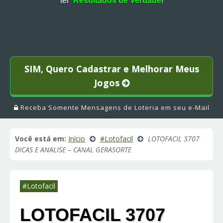
ter
Resultados de Verdade
!
SIM, Quero Cadastrar e Melhorar Meus
Jogos
Receba Somente Mensagens de Loteria em seu e-Mail
Você está em:
Início
#Lotofacil
LOTOFACIL 3707
DICAS E ANALISE – CANAL GERASORTE
#Lotofacil
LOTOFACIL 3707