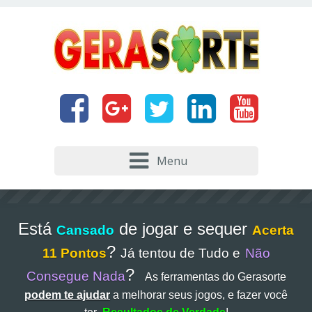
Menu
Está
de jogar e sequer
Cansado
Acerta
?
11 Pontos
Já tentou de Tudo e
Não
?
Consegue Nada
As ferramentas do Gerasorte
podem te ajudar
a melhorar seus jogos, e fazer você