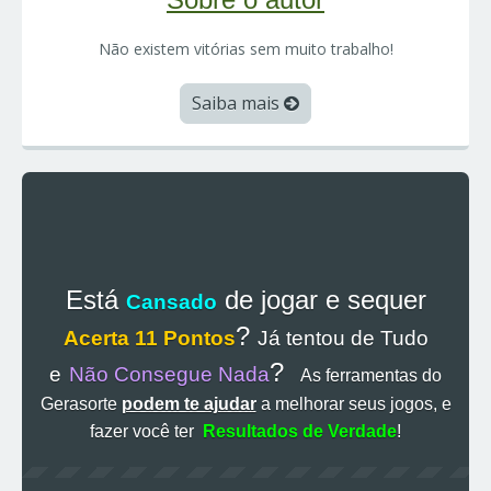
Não existem vitórias sem muito trabalho!
Saiba mais
Está
de jogar e sequer
Cansado
?
Acerta 11 Pontos
Já tentou de Tudo
?
e
Não Consegue Nada
As ferramentas do
Gerasorte
podem te ajudar
a melhorar seus jogos, e
fazer você ter
Resultados de Verdade
!