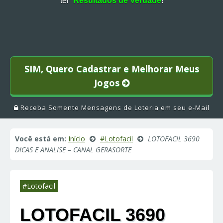
ter
Resultados de Verdade
!
SIM, Quero Cadastrar e Melhorar Meus
Jogos
Receba Somente Mensagens de Loteria em seu e-Mail
Você está em:
Início
#Lotofacil
LOTOFACIL 3690
DICAS E ANALISE – CANAL GERASORTE
#Lotofacil
LOTOFACIL 3690