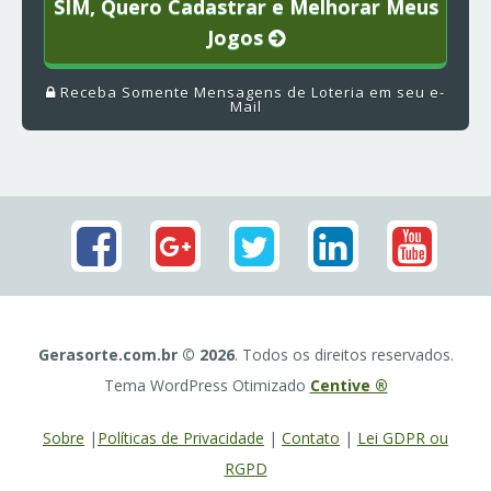
SIM, Quero Cadastrar e Melhorar Meus
Jogos
Receba Somente Mensagens de Loteria em seu e-
Mail
Gerasorte.com.br © 2026
. Todos os direitos reservados.
Tema WordPress Otimizado
Centive ®
Sobre
|
Políticas de Privacidade
|
Contato
|
Lei GDPR ou
RGPD