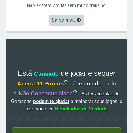
Não existem vitórias sem muito trabalho!
Saiba mais
Está
de jogar e sequer
Cansado
?
Acerta 11 Pontos
Já tentou de Tudo
?
e
Não Consegue Nada
As ferramentas do
Gerasorte
podem te ajudar
a melhorar seus jogos, e
fazer você ter
Resultados de Verdade
!