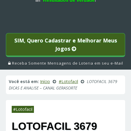
ter
Resultados de Verdade
!
SIM, Quero Cadastrar e Melhorar Meus
Jogos
Receba Somente Mensagens de Loteria em seu e-Mail
Você está em:
Início
#Lotofacil
LOTOFACIL 3679
DICAS E ANALISE – CANAL GERASORTE
#Lotofacil
LOTOFACIL 3679