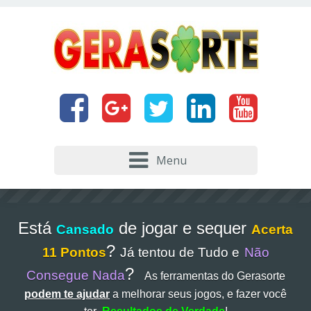
Menu
Está
de jogar e sequer
Cansado
Acerta
?
11 Pontos
Já tentou de Tudo e
Não
?
Consegue Nada
As ferramentas do Gerasorte
podem te ajudar
a melhorar seus jogos, e fazer você