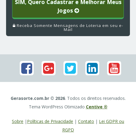
SIM, Quero Cadastrar e Melhorar Meus
Jogos
Receba Somente Mensagens de Loteria em seu e-
Mail
Gerasorte.com.br © 2026
. Todos os direitos reservados.
Tema WordPress Otimizado
Centive ®
Sobre
|
Políticas de Privacidade
|
Contato
|
Lei GDPR ou
RGPD