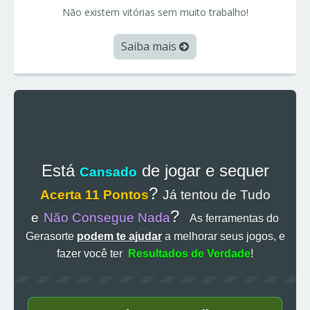
Não existem vitórias sem muito trabalho!
Saiba mais
Está
de jogar e sequer
Cansado
?
Acerta 11 Pontos
Já tentou de Tudo
?
e
Não Consegue Nada
As ferramentas do
Gerasorte
podem te ajudar
a melhorar seus jogos, e
fazer você ter
Resultados de Verdade
!