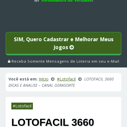
ter
Resultados de Verdade
!
SIM, Quero Cadastrar e Melhorar Meus
Jogos
Receba Somente Mensagens de Loteria em seu e-Mail
Você está em:
Início
#Lotofacil
LOTOFACIL 3660
DICAS E ANALISE – CANAL GERASORTE
#Lotofacil
LOTOFACIL 3660