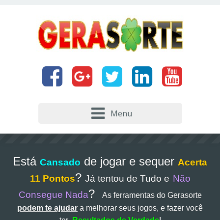
Menu
Está
de jogar e sequer
Cansado
Acerta
?
11 Pontos
Já tentou de Tudo e
Não
?
Consegue Nada
As ferramentas do Gerasorte
podem te ajudar
a melhorar seus jogos, e fazer você