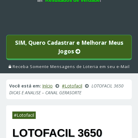
ter
Resultados de Verdade
!
SIM, Quero Cadastrar e Melhorar Meus
Jogos
Receba Somente Mensagens de Loteria em seu e-Mail
Você está em:
Início
#Lotofacil
LOTOFACIL 3650
DICAS E ANALISE – CANAL GERASORTE
#Lotofacil
LOTOFACIL 3650