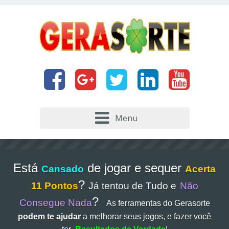
Menu
Está
de jogar e sequer
Cansado
Acerta
?
11 Pontos
Já tentou de Tudo e
Não
?
Consegue Nada
As ferramentas do Gerasorte
podem te ajudar
a melhorar seus jogos, e fazer você