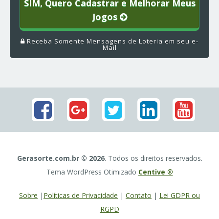
SIM, Quero Cadastrar e Melhorar Meus
Jogos
Receba Somente Mensagens de Loteria em seu e-
Mail
Gerasorte.com.br © 2026
. Todos os direitos reservados.
Tema WordPress Otimizado
Centive ®
Sobre
|
Políticas de Privacidade
|
Contato
|
Lei GDPR ou
RGPD