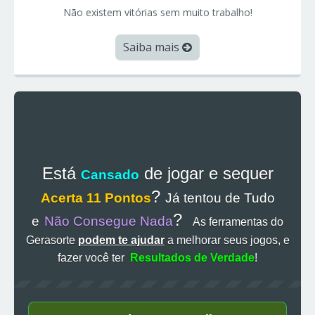
Não existem vitórias sem muito trabalho!
Saiba mais
Está
de jogar e sequer
Cansado
?
Acerta 11 Pontos
Já tentou de Tudo
?
e
Não Consegue Nada
As ferramentas do
Gerasorte
podem te ajudar
a melhorar seus jogos, e
fazer você ter
Resultados de Verdade
!