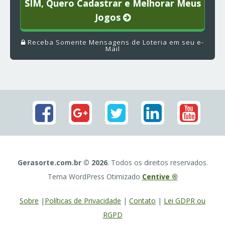
SIM, Quero Cadastrar e Melhorar Meus
Jogos
Receba Somente Mensagens de Loteria em seu e-
Mail
Gerasorte.com.br © 2026
. Todos os direitos reservados.
Tema WordPress Otimizado
Centive ®
Sobre
|
Políticas de Privacidade
|
Contato
|
Lei GDPR ou
RGPD