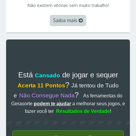
Não existem vitórias sem muito trabalho!
Saiba mais
Está
de jogar e sequer
Cansado
?
Acerta 11 Pontos
Já tentou de Tudo
?
e
Não Consegue Nada
As ferramentas do
Gerasorte
podem te ajudar
a melhorar seus jogos, e
fazer você ter
Resultados de Verdade
!