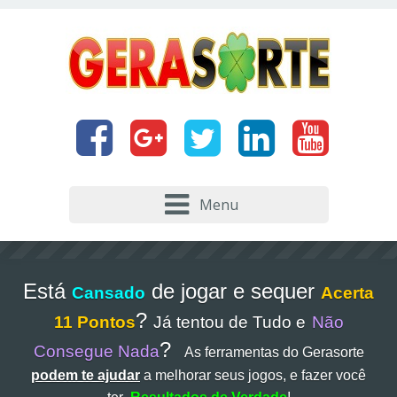
Menu
Está
de jogar e sequer
Cansado
Acerta
?
11 Pontos
Já tentou de Tudo e
Não
?
Consegue Nada
As ferramentas do Gerasorte
podem te ajudar
a melhorar seus jogos, e fazer você