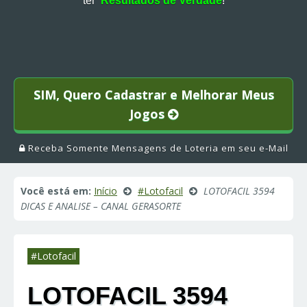
ter
Resultados de Verdade
!
SIM, Quero Cadastrar e Melhorar Meus
Jogos
Receba Somente Mensagens de Loteria em seu e-Mail
Você está em:
Início
#Lotofacil
LOTOFACIL 3594
DICAS E ANALISE – CANAL GERASORTE
#Lotofacil
LOTOFACIL 3594