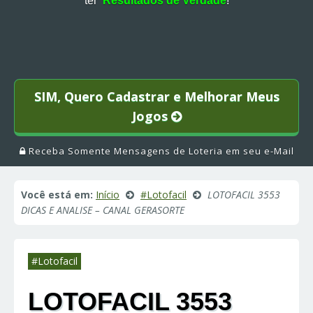
ter
Resultados de Verdade
!
SIM, Quero Cadastrar e Melhorar Meus
Jogos
Receba Somente Mensagens de Loteria em seu e-Mail
Você está em:
Início
#Lotofacil
LOTOFACIL 3553
DICAS E ANALISE – CANAL GERASORTE
#Lotofacil
LOTOFACIL 3553