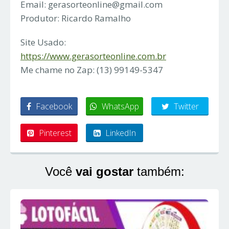
Email:
gerasorteonline@gmail.com
Produtor: Ricardo Ramalho
Site Usado:
https://www.gerasorteonline.com.br
Me chame no Zap: (13) 99149-5347
Facebook
WhatsApp
Twitter
Pinterest
LinkedIn
Você
vai gostar
também: