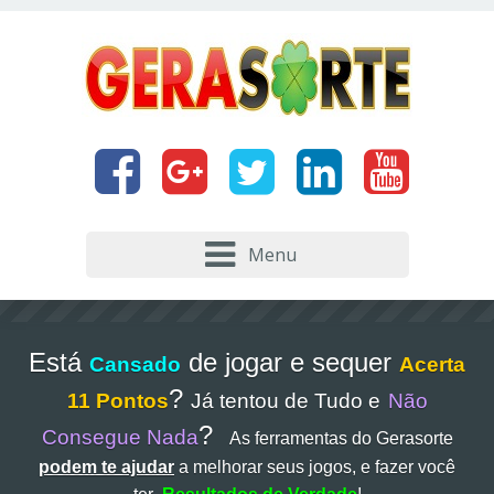
Menu
Está
de jogar e sequer
Cansado
Acerta
?
11 Pontos
Já tentou de Tudo e
Não
?
Consegue Nada
As ferramentas do Gerasorte
podem te ajudar
a melhorar seus jogos, e fazer você