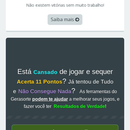
Não existem vitórias sem muito trabalho!
Saiba mais
Está
de jogar e sequer
Cansado
?
Acerta 11 Pontos
Já tentou de Tudo
?
e
Não Consegue Nada
As ferramentas do
Gerasorte
podem te ajudar
a melhorar seus jogos, e
fazer você ter
Resultados de Verdade
!