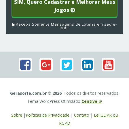
SIM, Quero Cadastrar e Melhorar Meus
Jogos
Receba Somente Mensagens de Loteria em seu e-
Mail
Gerasorte.com.br © 2026
. Todos os direitos reservados.
Tema WordPress Otimizado
Centive ®
Sobre
|
Políticas de Privacidade
|
Contato
|
Lei GDPR ou
RGPD