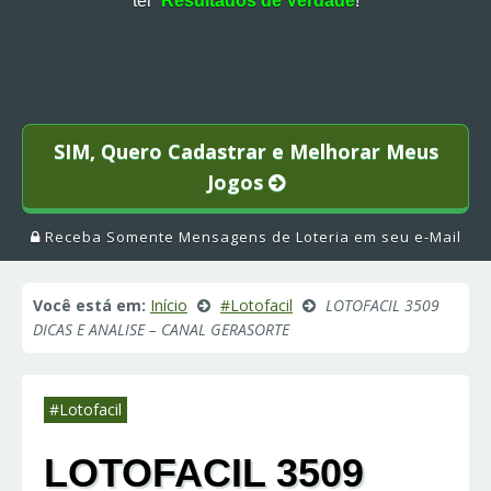
ter
Resultados de Verdade
!
SIM, Quero Cadastrar e Melhorar Meus
Jogos
Receba Somente Mensagens de Loteria em seu e-Mail
Você está em:
Início
#Lotofacil
LOTOFACIL 3509
DICAS E ANALISE – CANAL GERASORTE
#Lotofacil
LOTOFACIL 3509