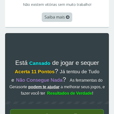
Não existem vitórias sem muito trabalho!
Saiba mais
Está
de jogar e sequer
Cansado
?
Acerta 11 Pontos
Já tentou de Tudo
?
e
Não Consegue Nada
As ferramentas do
Gerasorte
podem te ajudar
a melhorar seus jogos, e
fazer você ter
Resultados de Verdade
!