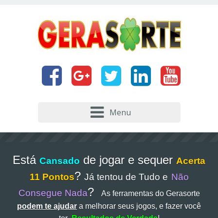
Menu
Está
de jogar e sequer
Cansado
Acerta
?
11 Pontos
Já tentou de Tudo e
Não
?
Consegue Nada
As ferramentas do Gerasorte
podem te ajudar
a melhorar seus jogos, e fazer você