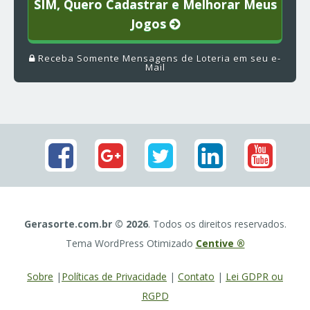
SIM, Quero Cadastrar e Melhorar Meus
Jogos
Receba Somente Mensagens de Loteria em seu e-
Mail
Gerasorte.com.br © 2026
. Todos os direitos reservados.
Tema WordPress Otimizado
Centive ®
Sobre
|
Políticas de Privacidade
|
Contato
|
Lei GDPR ou
RGPD