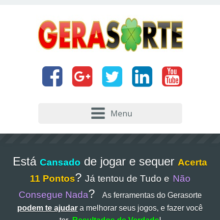
Menu
Está
de jogar e sequer
Cansado
Acerta
?
11 Pontos
Já tentou de Tudo e
Não
?
Consegue Nada
As ferramentas do Gerasorte
podem te ajudar
a melhorar seus jogos, e fazer você