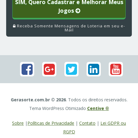
SIM, Quero Cadastrar e Melhorar Meus
Jogos
Receba Somente Mensagens de Loteria em seu e-
Mail
Gerasorte.com.br © 2026
. Todos os direitos reservados.
Tema WordPress Otimizado
Centive ®
Sobre
|
Políticas de Privacidade
|
Contato
|
Lei GDPR ou
RGPD