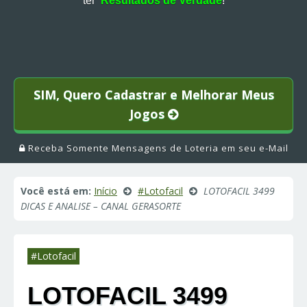
ter
Resultados de Verdade
!
SIM, Quero Cadastrar e Melhorar Meus
Jogos
Receba Somente Mensagens de Loteria em seu e-Mail
Você está em:
Início
#Lotofacil
LOTOFACIL 3499
DICAS E ANALISE – CANAL GERASORTE
#Lotofacil
LOTOFACIL 3499