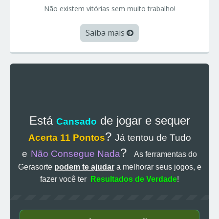
Não existem vitórias sem muito trabalho!
Saiba mais
Está
de jogar e sequer
Cansado
?
Acerta 11 Pontos
Já tentou de Tudo
?
e
Não Consegue Nada
As ferramentas do
Gerasorte
podem te ajudar
a melhorar seus jogos, e
fazer você ter
Resultados de Verdade
!