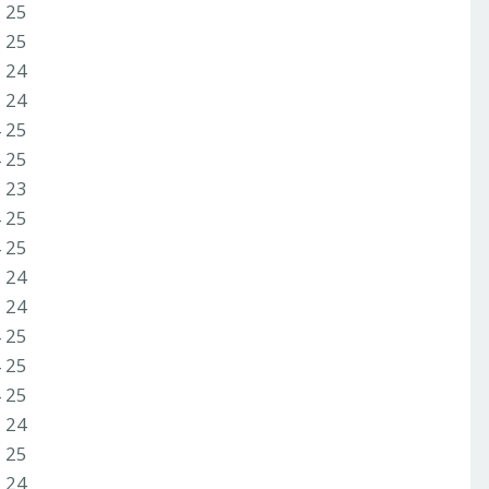
2 25
3 25
3 24
2 24
4 25
4 25
1 23
4 25
4 25
3 24
3 24
4 25
4 25
4 25
3 24
2 25
3 24