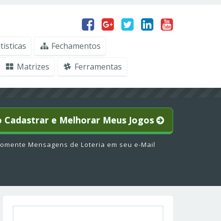
tisticas
Fechamentos
Matrizes
Ferramentas
o Cadastrar e Melhorar Meus Jogos
omente Mensagens de Loteria em seu e-Mail