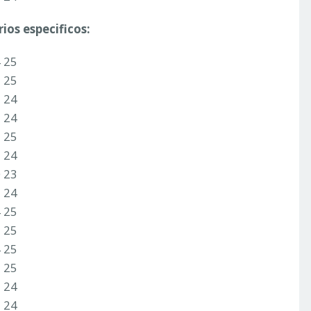
ios especificos:
4 25
2 25
2 24
3 24
1 25
3 24
0 23
1 24
4 25
2 25
4 25
3 25
1 24
3 24