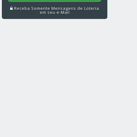
Receba Somente Mensagens de Loteria
em seu e-Mail