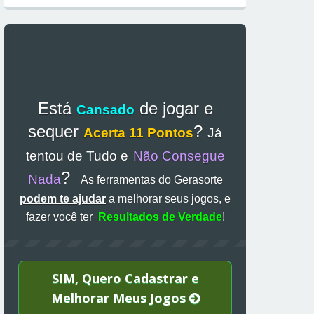
Está
de jogar e
Cansado
sequer
?
Acerta 11 Pontos
Já
tentou de Tudo e
Não Consegue
?
Nada
As ferramentas do Gerasorte
podem te ajudar
a melhorar seus jogos, e
fazer você ter
Resultados de Verdade
!
SIM, Quero Cadastrar e
Melhorar Meus Jogos