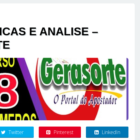
ICAS E ANALISE –
TE
Twitter
Pinterest
LinkedIn