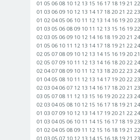
01 05 06 08 10 12 13 15 16 17 18 19 21 2
01 03 06 09 10 12 13 14 17 18 20 21 22 2
01 02 04 05 06 10 11 12 13 14 16 19 20 2
01 03 05 06 08 09 10 11 12 13 15 16 19 2
02 03 05 06 09 10 12 14 16 18 19 20 21 2
01 05 06 10 11 12 13 14 17 18 19 21 22 2
02 05 07 08 09 10 12 13 14 15 16 19 20 2
02 05 07 09 10 11 12 13 14 16 18 20 22 2
02 04 07 08 09 10 11 12 13 18 20 22 23 2
01 04 05 08 10 11 12 13 14 17 19 20 22 2
02 03 04 06 07 12 13 14 16 17 18 20 21 2
03 05 07 08 11 12 13 15 16 19 20 22 23 2
02 03 04 05 08 10 12 15 16 17 18 19 21 2
01 03 07 09 10 12 13 14 17 19 20 21 22 2
01 03 04 05 06 10 11 14 15 16 17 18 19 2
01 02 04 05 08 09 11 12 15 16 18 19 21 2
01 03 05 07 10 12 13 14 15 16 18 19 21 2