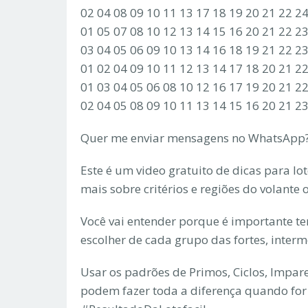
02 04 08 09 10 11 13 17 18 19 20 21 22 2
01 05 07 08 10 12 13 14 15 16 20 21 22 2
03 04 05 06 09 10 13 14 16 18 19 21 22 2
01 02 04 09 10 11 12 13 14 17 18 20 21 2
01 03 04 05 06 08 10 12 16 17 19 20 21 2
02 04 05 08 09 10 11 13 14 15 16 20 21 2
Quer me enviar mensagens no WhatsApp?
Este é um video gratuito de dicas para lo
mais sobre critérios e regiões do volante
Você vai entender porque é importante ter 
escolher de cada grupo das fortes, interm
Usar os padrões de Primos, Ciclos, Impare
podem fazer toda a diferença quando for 