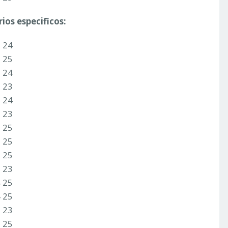
ios especificos:
3 24
2 25
3 24
1 23
3 24
1 23
3 25
3 25
3 25
2 23
4 25
4 25
2 23
3 25