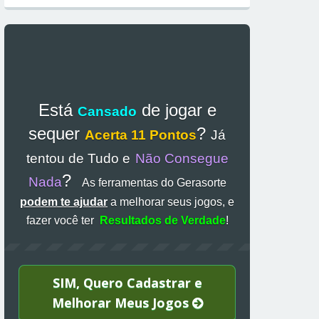
Está
de jogar e
Cansado
sequer
?
Acerta 11 Pontos
Já
tentou de Tudo e
Não Consegue
?
Nada
As ferramentas do Gerasorte
podem te ajudar
a melhorar seus jogos, e
fazer você ter
Resultados de Verdade
!
SIM, Quero Cadastrar e
Melhorar Meus Jogos