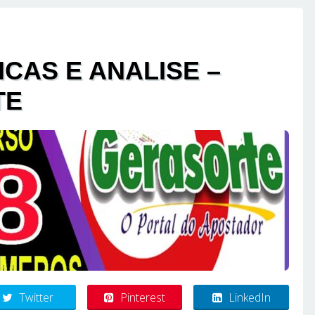
ICAS E ANALISE –
TE
Twitter
Pinterest
LinkedIn