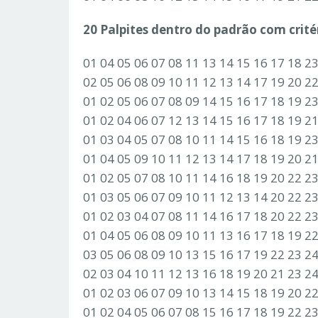
20 Palpites dentro do padrão com critér
01 04 05 06 07 08 11 13 14 15 16 17 18 2
02 05 06 08 09 10 11 12 13 14 17 19 20 2
01 02 05 06 07 08 09 14 15 16 17 18 19 2
01 02 04 06 07 12 13 14 15 16 17 18 19 2
01 03 04 05 07 08 10 11 14 15 16 18 19 2
01 04 05 09 10 11 12 13 14 17 18 19 20 2
01 02 05 07 08 10 11 14 16 18 19 20 22 2
01 03 05 06 07 09 10 11 12 13 14 20 22 2
01 02 03 04 07 08 11 14 16 17 18 20 22 2
01 04 05 06 08 09 10 11 13 16 17 18 19 2
03 05 06 08 09 10 13 15 16 17 19 22 23 2
02 03 04 10 11 12 13 16 18 19 20 21 23 2
01 02 03 06 07 09 10 13 14 15 18 19 20 2
01 02 04 05 06 07 08 15 16 17 18 19 22 2