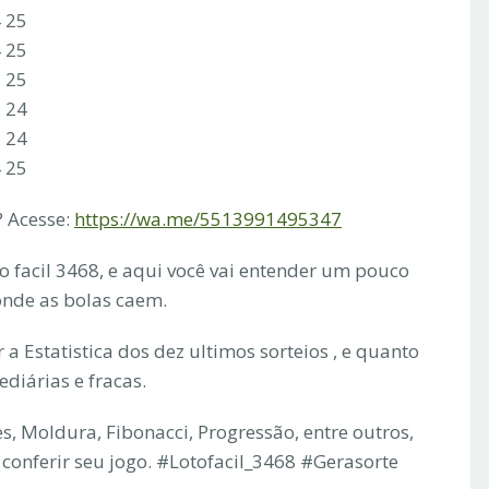
4 25
4 25
3 25
2 24
3 24
4 25
 Acesse:
https://wa.me/5513991495347
to facil 3468, e aqui você vai entender um pouco
 onde as bolas caem.
a Estatistica dos dez ultimos sorteios , e quanto
ediárias e fracas.
s, Moldura, Fibonacci, Progressão, entre outros,
conferir seu jogo. #Lotofacil_3468 #Gerasorte