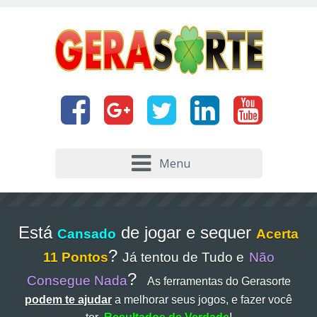
Menu
Está
de jogar e sequer
Cansado
Acerta
?
11 Pontos
Já tentou de Tudo e
Não
?
Consegue Nada
As ferramentas do Gerasorte
podem te ajudar
a melhorar seus jogos, e fazer você