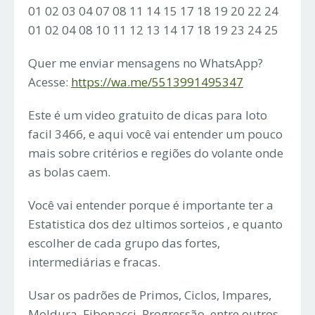
01 02 03 04 07 08 11 14 15 17 18 19 20 22 24
01 02 04 08 10 11 12 13 14 17 18 19 23 24 25
Quer me enviar mensagens no WhatsApp?
Acesse:
https://wa.me/5513991495347
Este é um video gratuito de dicas para loto
facil 3466, e aqui você vai entender um pouco
mais sobre critérios e regiões do volante onde
as bolas caem.
Você vai entender porque é importante ter a
Estatistica dos dez ultimos sorteios , e quanto
escolher de cada grupo das fortes,
intermediárias e fracas.
Usar os padrões de Primos, Ciclos, Impares,
Moldura, Fibonacci, Progressão, entre outros,