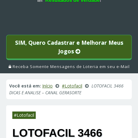
ter
Resultados de Verdade
!
SIM, Quero Cadastrar e Melhorar Meus
Jogos
Receba Somente Mensagens de Loteria em seu e-Mail
Você está em:
Início
#Lotofacil
LOTOFACIL 3466
DICAS E ANALISE – CANAL GERASORTE
#Lotofacil
LOTOFACIL 3466