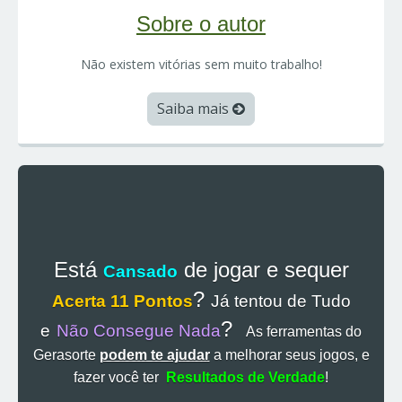
Sobre o autor
Não existem vitórias sem muito trabalho!
Saiba mais
Está
de jogar e sequer
Cansado
?
Acerta 11 Pontos
Já tentou de Tudo
?
e
Não Consegue Nada
As ferramentas do
Gerasorte
podem te ajudar
a melhorar seus jogos, e
fazer você ter
Resultados de Verdade
!