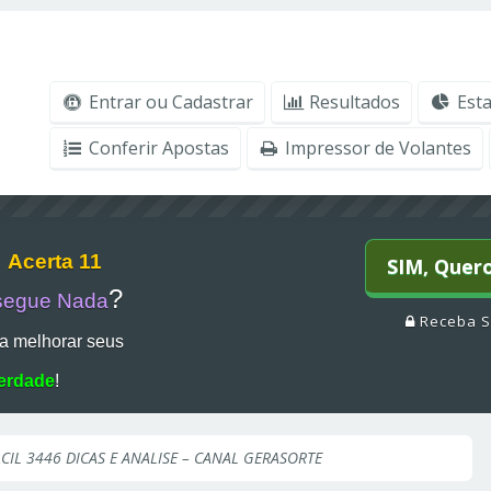
Entrar ou Cadastrar
Resultados
Esta
Conferir Apostas
Impressor de Volantes
r
Acerta 11
SIM, Quer
?
segue Nada
Receba S
a melhorar seus
erdade
!
CIL 3446 DICAS E ANALISE – CANAL GERASORTE