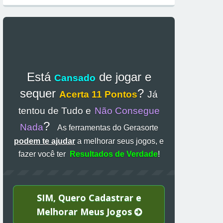
Está
de jogar e
Cansado
sequer
?
Acerta 11 Pontos
Já
tentou de Tudo e
Não Consegue
?
Nada
As ferramentas do Gerasorte
podem te ajudar
a melhorar seus jogos, e
fazer você ter
Resultados de Verdade
!
SIM, Quero Cadastrar e
Melhorar Meus Jogos