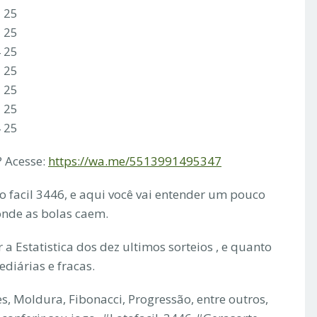
1 25
3 25
4 25
2 25
3 25
1 25
4 25
 Acesse:
https://wa.me/5513991495347
to facil 3446, e aqui você vai entender um pouco
 onde as bolas caem.
a Estatistica dos dez ultimos sorteios , e quanto
ediárias e fracas.
s, Moldura, Fibonacci, Progressão, entre outros,