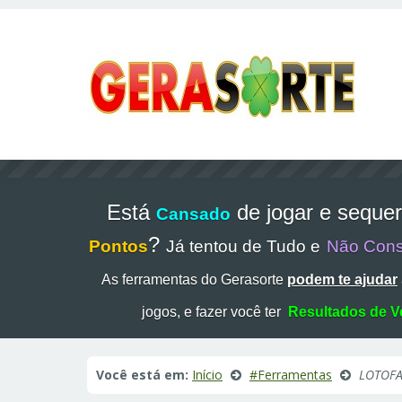
Está
de jogar e seque
Cansado
?
Pontos
Já tentou de Tudo e
Não Con
As ferramentas do Gerasorte
podem te ajudar
jogos, e fazer você ter
Resultados de V
Você está em:
Início
#Ferramentas
LOTOFA