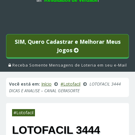
ter
Resultados de Verdade
!
SIM, Quero Cadastrar e Melhorar Meus
Jogos
Receba Somente Mensagens de Loteria em seu e-Mail
Você está em:
Início
#Lotofacil
LOTOFACIL 3444
DICAS E ANALISE – CANAL GERASORTE
#Lotofacil
LOTOFACIL 3444