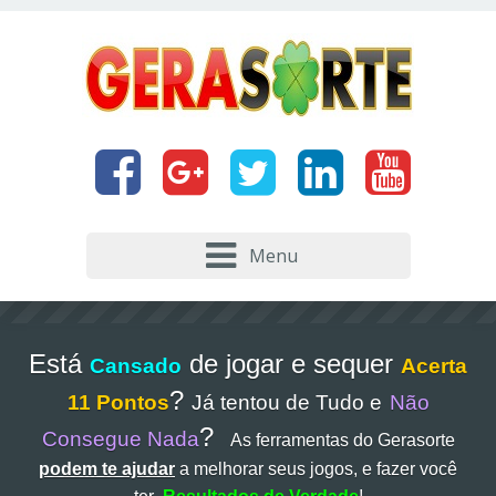
Menu
Está
de jogar e sequer
Cansado
Acerta
?
11 Pontos
Já tentou de Tudo e
Não
?
Consegue Nada
As ferramentas do Gerasorte
podem te ajudar
a melhorar seus jogos, e fazer você