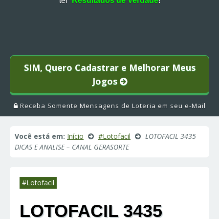
ter
Resultados de Verdade
!
SIM, Quero Cadastrar e Melhorar Meus
Jogos
Receba Somente Mensagens de Loteria em seu e-Mail
Você está em:
Início
#Lotofacil
LOTOFACIL 3435
DICAS E ANALISE – CANAL GERASORTE
#Lotofacil
LOTOFACIL 3435