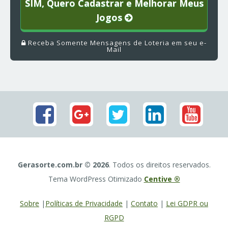
SIM, Quero Cadastrar e Melhorar Meus
Jogos
Receba Somente Mensagens de Loteria em seu e-
Mail
Gerasorte.com.br © 2026
. Todos os direitos reservados.
Tema WordPress Otimizado
Centive ®
Sobre
|
Políticas de Privacidade
|
Contato
|
Lei GDPR ou
RGPD