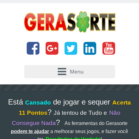
Menu
Está
de jogar e sequer
Cansado
Acerta
?
11 Pontos
Já tentou de Tudo e
Não
?
Consegue Nada
As ferramentas do Gerasorte
podem te ajudar
a melhorar seus jogos, e fazer você