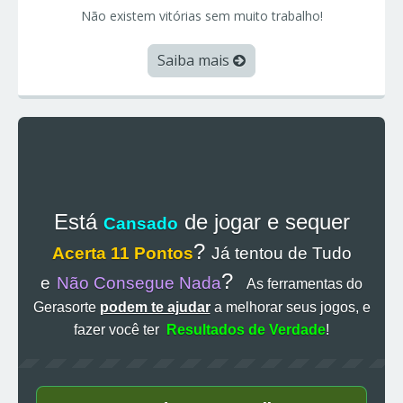
Não existem vitórias sem muito trabalho!
Saiba mais
Está
de jogar e sequer
Cansado
?
Acerta 11 Pontos
Já tentou de Tudo
?
e
Não Consegue Nada
As ferramentas do
Gerasorte
podem te ajudar
a melhorar seus jogos, e
fazer você ter
Resultados de Verdade
!