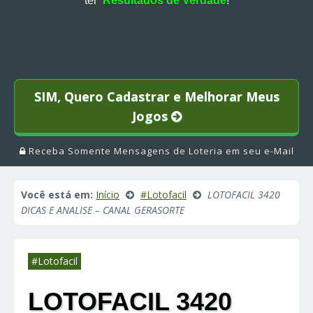
ter
Resultados de Verdade
!
SIM, Quero Cadastrar e Melhorar Meus
Jogos
Receba Somente Mensagens de Loteria em seu e-Mail
Você está em:
Início
#Lotofacil
LOTOFACIL 3420
DICAS E ANALISE – CANAL GERASORTE
#Lotofacil
LOTOFACIL 3420