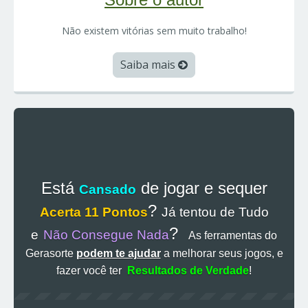
Não existem vitórias sem muito trabalho!
Saiba mais
Está
de jogar e sequer
Cansado
?
Acerta 11 Pontos
Já tentou de Tudo
?
e
Não Consegue Nada
As ferramentas do
Gerasorte
podem te ajudar
a melhorar seus jogos, e
fazer você ter
Resultados de Verdade
!