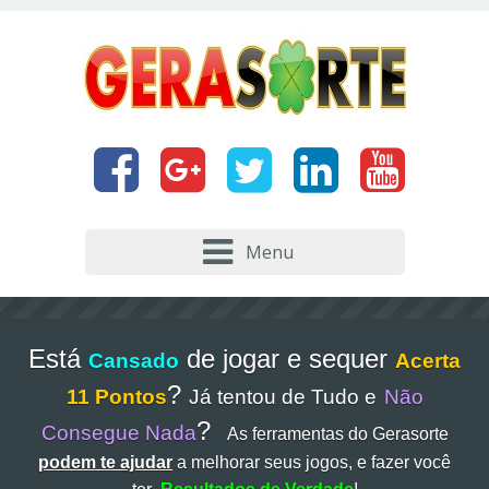
Menu
Está
de jogar e sequer
Cansado
Acerta
?
11 Pontos
Já tentou de Tudo e
Não
?
Consegue Nada
As ferramentas do Gerasorte
podem te ajudar
a melhorar seus jogos, e fazer você