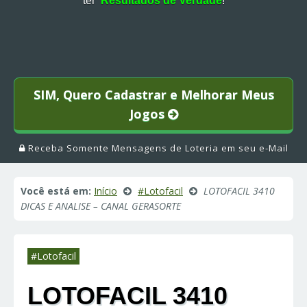
ter
Resultados de Verdade
!
SIM, Quero Cadastrar e Melhorar Meus
Jogos
Receba Somente Mensagens de Loteria em seu e-Mail
Você está em:
Início
#Lotofacil
LOTOFACIL 3410
DICAS E ANALISE – CANAL GERASORTE
#Lotofacil
LOTOFACIL 3410