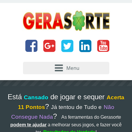
Menu
Está
de jogar e sequer
Cansado
Acerta
?
11 Pontos
Já tentou de Tudo e
Não
?
Consegue Nada
As ferramentas do Gerasorte
podem te ajudar
a melhorar seus jogos, e fazer você