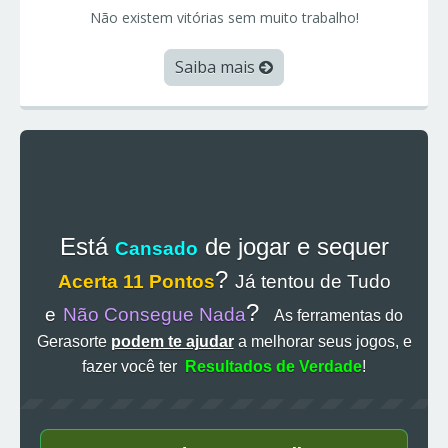
Não existem vitórias sem muito trabalho!
Saiba mais
Está
de jogar e sequer
Cansado
?
Acerta 11 Pontos
Já tentou de Tudo
?
e
Não Consegue Nada
As ferramentas do
Gerasorte
podem te ajudar
a melhorar seus jogos, e
fazer você ter
Resultados de Verdade
!