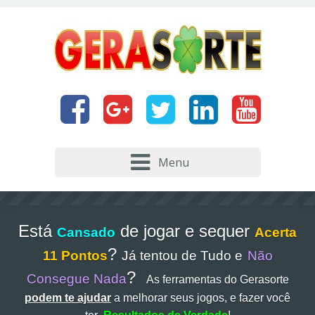
Menu
Está
de jogar e sequer
Cansado
Acerta
?
11 Pontos
Já tentou de Tudo e
Não
?
Consegue Nada
As ferramentas do Gerasorte
podem te ajudar
a melhorar seus jogos, e fazer você