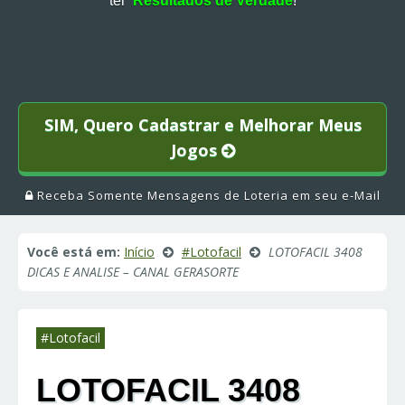
ter
Resultados de Verdade
!
SIM, Quero Cadastrar e Melhorar Meus
Jogos
Receba Somente Mensagens de Loteria em seu e-Mail
Você está em:
Início
#Lotofacil
LOTOFACIL 3408
DICAS E ANALISE – CANAL GERASORTE
#Lotofacil
LOTOFACIL 3408