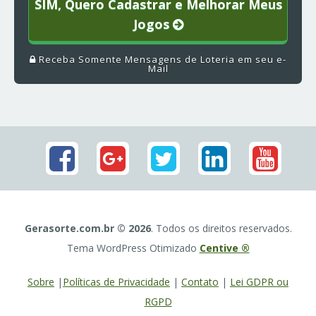
SIM, Quero Cadastrar e Melhorar Meus
Jogos
Receba Somente Mensagens de Loteria em seu e-
Mail
Gerasorte.com.br © 2026
. Todos os direitos reservados.
Tema WordPress Otimizado
Centive ®
Sobre
|
Políticas de Privacidade
|
Contato
|
Lei GDPR ou
RGPD