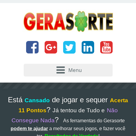
Menu
Está
de jogar e sequer
Cansado
Acerta
?
11 Pontos
Já tentou de Tudo e
Não
?
Consegue Nada
As ferramentas do Gerasorte
podem te ajudar
a melhorar seus jogos, e fazer você