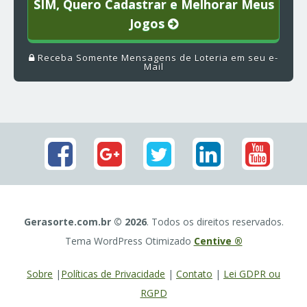
SIM, Quero Cadastrar e Melhorar Meus
Jogos
Receba Somente Mensagens de Loteria em seu e-
Mail
Gerasorte.com.br © 2026
. Todos os direitos reservados.
Tema WordPress Otimizado
Centive ®
Sobre
|
Políticas de Privacidade
|
Contato
|
Lei GDPR ou
RGPD