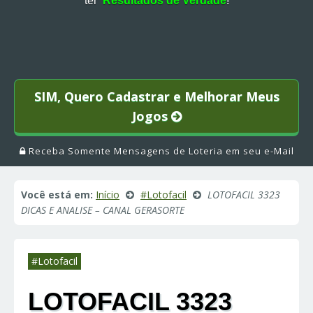
ter
Resultados de Verdade
!
SIM, Quero Cadastrar e Melhorar Meus
Jogos
Receba Somente Mensagens de Loteria em seu e-Mail
Você está em:
Início
#Lotofacil
LOTOFACIL 3323
DICAS E ANALISE – CANAL GERASORTE
#Lotofacil
LOTOFACIL 3323