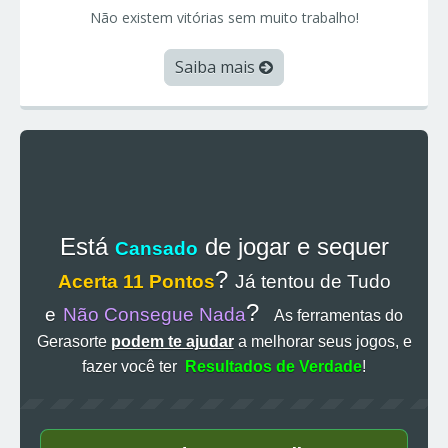
Não existem vitórias sem muito trabalho!
Saiba mais
Está
de jogar e sequer
Cansado
?
Acerta 11 Pontos
Já tentou de Tudo
?
e
Não Consegue Nada
As ferramentas do
Gerasorte
podem te ajudar
a melhorar seus jogos, e
fazer você ter
Resultados de Verdade
!