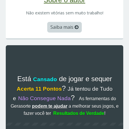
Não existem vitórias sem muito trabalho!
Saiba mais
Está
de jogar e sequer
Cansado
?
Acerta 11 Pontos
Já tentou de Tudo
?
e
Não Consegue Nada
As ferramentas do
Gerasorte
podem te ajudar
a melhorar seus jogos, e
fazer você ter
Resultados de Verdade
!