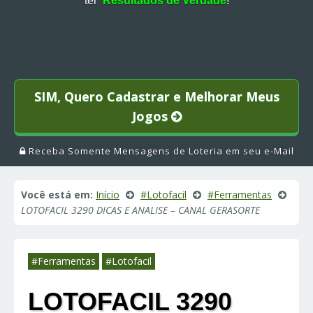
ter
Resultados de Verdade
!
SIM, Quero Cadastrar e Melhorar Meus
Jogos
Receba Somente Mensagens de Loteria em seu e-Mail
Você está em:
Início
#Lotofacil
#Ferramentas
LOTOFACIL 3290 DICAS E ANALISE – CANAL GERASORTE
#Ferramentas
#Lotofacil
LOTOFACIL 3290