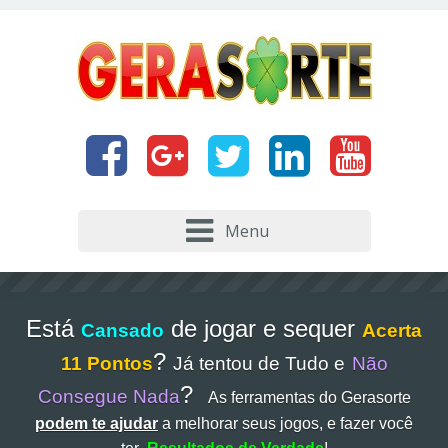
Menu
Está
de jogar e sequer
Cansado
Acerta
?
11 Pontos
Já tentou de Tudo e
Não
?
Consegue Nada
As ferramentas do Gerasorte
podem te ajudar
a melhorar seus jogos, e fazer você