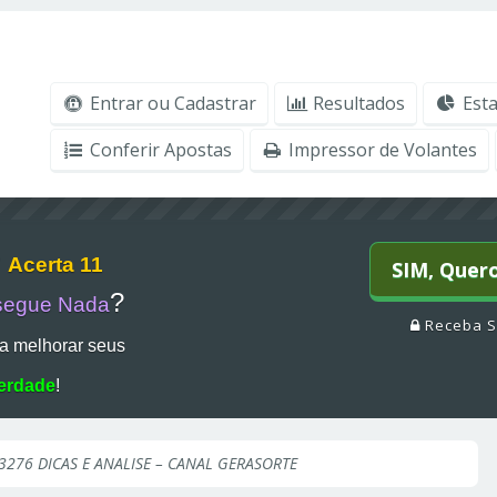
Entrar ou Cadastrar
Resultados
Esta
Conferir Apostas
Impressor de Volantes
r
Acerta 11
SIM, Quer
?
segue Nada
Receba S
a melhorar seus
erdade
!
3276 DICAS E ANALISE – CANAL GERASORTE