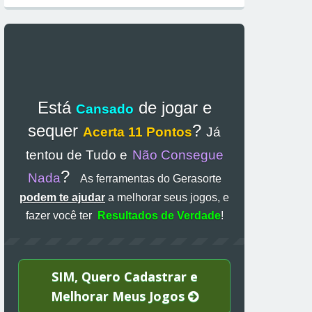
Está
de jogar e
Cansado
sequer
?
Acerta 11 Pontos
Já
tentou de Tudo e
Não Consegue
?
Nada
As ferramentas do Gerasorte
podem te ajudar
a melhorar seus jogos, e
fazer você ter
Resultados de Verdade
!
SIM, Quero Cadastrar e
Melhorar Meus Jogos