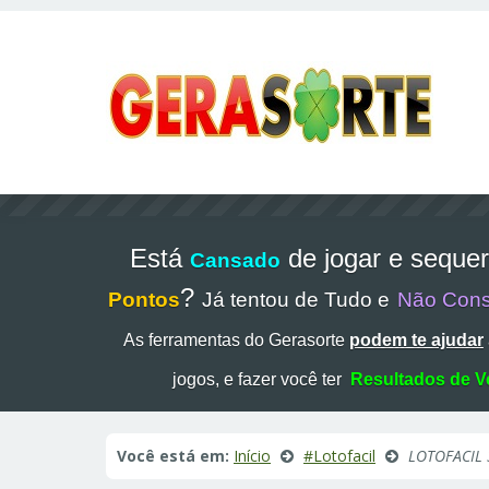
Está
de jogar e seque
Cansado
?
Pontos
Já tentou de Tudo e
Não Con
As ferramentas do Gerasorte
podem te ajudar
jogos, e fazer você ter
Resultados de V
Você está em:
Início
#Lotofacil
LOTOFACIL 