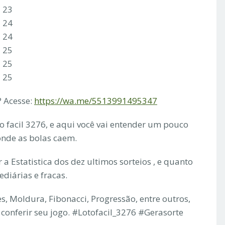
2 23
3 24
3 24
3 25
3 25
3 25
 Acesse:
https://wa.me/5513991495347
to facil 3276, e aqui você vai entender um pouco
 onde as bolas caem.
a Estatistica dos dez ultimos sorteios , e quanto
ediárias e fracas.
s, Moldura, Fibonacci, Progressão, entre outros,
conferir seu jogo. #Lotofacil_3276 #Gerasorte