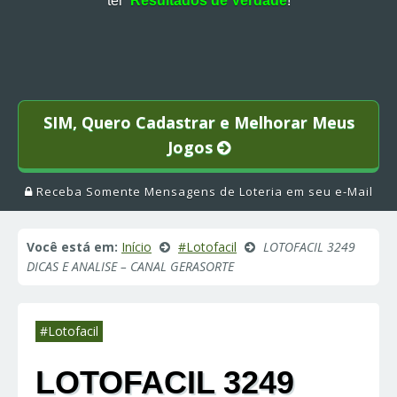
ter
Resultados de Verdade
!
SIM, Quero Cadastrar e Melhorar Meus
Jogos
Receba Somente Mensagens de Loteria em seu e-Mail
Você está em:
Início
#Lotofacil
LOTOFACIL 3249
DICAS E ANALISE – CANAL GERASORTE
#Lotofacil
LOTOFACIL 3249