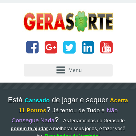
Menu
Está
de jogar e sequer
Cansado
Acerta
?
11 Pontos
Já tentou de Tudo e
Não
?
Consegue Nada
As ferramentas do Gerasorte
podem te ajudar
a melhorar seus jogos, e fazer você