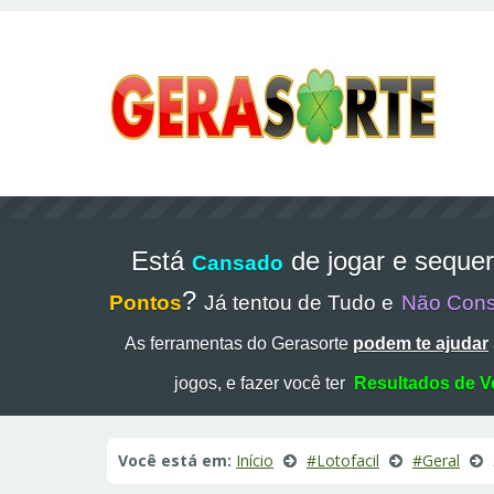
Está
de jogar e seque
Cansado
?
Pontos
Já tentou de Tudo e
Não Con
As ferramentas do Gerasorte
podem te ajudar
jogos, e fazer você ter
Resultados de V
Você está em:
Início
#Lotofacil
#Geral