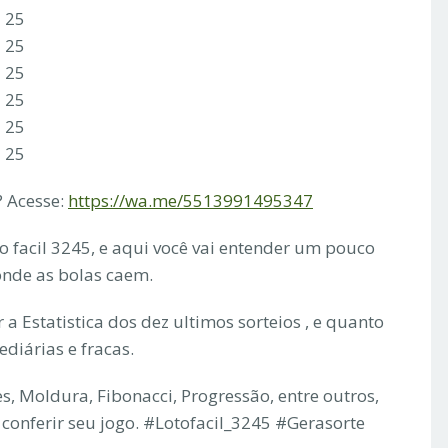
3 25
3 25
3 25
3 25
1 25
1 25
 Acesse:
https://wa.me/5513991495347
to facil 3245, e aqui você vai entender um pouco
 onde as bolas caem.
a Estatistica dos dez ultimos sorteios , e quanto
ediárias e fracas.
s, Moldura, Fibonacci, Progressão, entre outros,
conferir seu jogo. #Lotofacil_3245 #Gerasorte