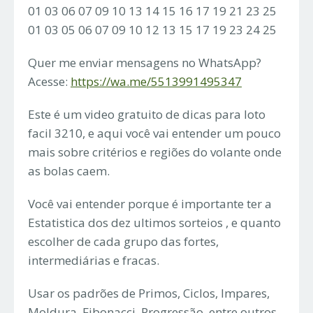
01 03 06 07 09 10 13 14 15 16 17 19 21 23 25
01 03 05 06 07 09 10 12 13 15 17 19 23 24 25
Quer me enviar mensagens no WhatsApp?
Acesse:
https://wa.me/5513991495347
Este é um video gratuito de dicas para loto
facil 3210, e aqui você vai entender um pouco
mais sobre critérios e regiões do volante onde
as bolas caem.
Você vai entender porque é importante ter a
Estatistica dos dez ultimos sorteios , e quanto
escolher de cada grupo das fortes,
intermediárias e fracas.
Usar os padrões de Primos, Ciclos, Impares,
Moldura, Fibonacci, Progressão, entre outros,