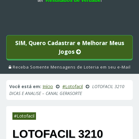
ter
Resultados de Verdade
!
SIM, Quero Cadastrar e Melhorar Meus
Jogos
Receba Somente Mensagens de Loteria em seu e-Mail
Você está em:
Início
#Lotofacil
LOTOFACIL 3210
DICAS E ANALISE – CANAL GERASORTE
#Lotofacil
LOTOFACIL 3210