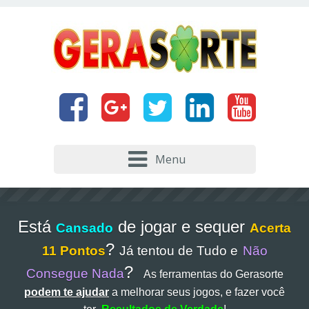
Menu
Está
de jogar e sequer
Cansado
Acerta
?
11 Pontos
Já tentou de Tudo e
Não
?
Consegue Nada
As ferramentas do Gerasorte
podem te ajudar
a melhorar seus jogos, e fazer você