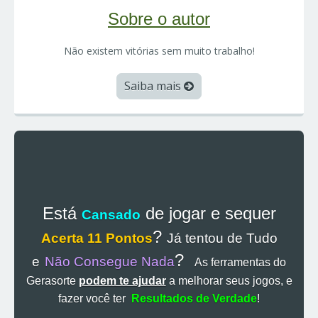
Sobre o autor
Não existem vitórias sem muito trabalho!
Saiba mais
Está
de jogar e sequer
Cansado
?
Acerta 11 Pontos
Já tentou de Tudo
?
e
Não Consegue Nada
As ferramentas do
Gerasorte
podem te ajudar
a melhorar seus jogos, e
fazer você ter
Resultados de Verdade
!