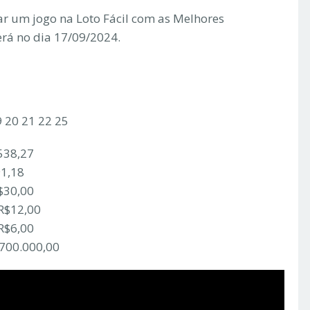
r um jogo na Loto Fácil com as Melhores
erá no dia 17/09/2024.
9 20 21 22 25
538,27
91,18
$30,00
 R$12,00
R$6,00
.700.000,00