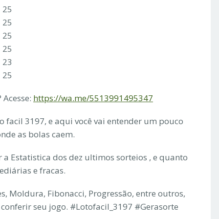
3 25
3 25
3 25
3 25
2 23
3 25
 Acesse:
https://wa.me/5513991495347
to facil 3197, e aqui você vai entender um pouco
 onde as bolas caem.
a Estatistica dos dez ultimos sorteios , e quanto
ediárias e fracas.
s, Moldura, Fibonacci, Progressão, entre outros,
conferir seu jogo. #Lotofacil_3197 #Gerasorte