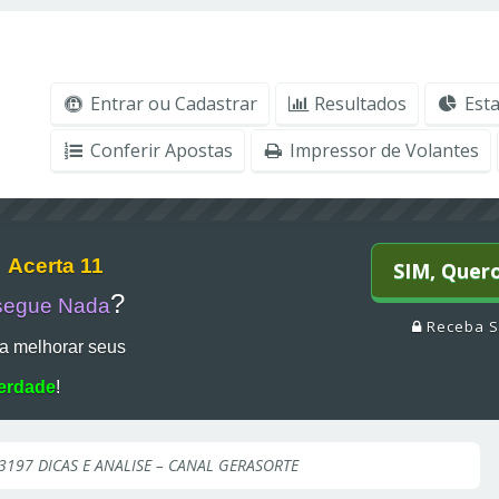
Entrar ou Cadastrar
Resultados
Esta
Conferir Apostas
Impressor de Volantes
r
Acerta 11
SIM, Quer
?
segue Nada
Receba S
a melhorar seus
erdade
!
3197 DICAS E ANALISE – CANAL GERASORTE