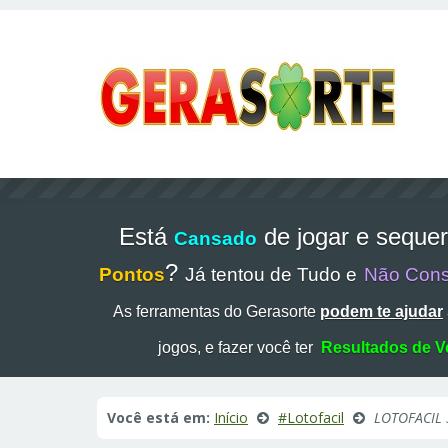
Está
de jogar e seque
Cansado
?
Pontos
Já tentou de Tudo e
Não Con
As ferramentas do Gerasorte
podem te ajudar
jogos, e fazer você ter
Resultados de V
Você está em:
Início
#Lotofacil
LOTOFACIL 