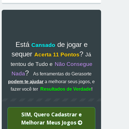
Está
de jogar e
Cansado
sequer
?
Acerta 11 Pontos
Já
tentou de Tudo e
Não Consegue
?
Nada
As ferramentas do Gerasorte
podem te ajudar
a melhorar seus jogos, e
fazer você ter
Resultados de Verdade
!
SIM, Quero Cadastrar e
Melhorar Meus Jogos