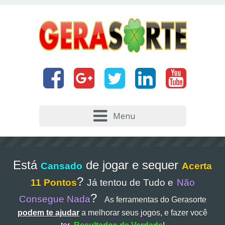
Menu
Está
de jogar e sequer
Cansado
Acerta
?
11 Pontos
Já tentou de Tudo e
Não
?
Consegue Nada
As ferramentas do Gerasorte
podem te ajudar
a melhorar seus jogos, e fazer você