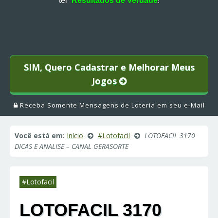
ter
Resultados de Verdade
!
SIM, Quero Cadastrar e Melhorar Meus
Jogos
Receba Somente Mensagens de Loteria em seu e-Mail
Você está em:
Início
#Lotofacil
LOTOFACIL 3170
DICAS E ANALISE – CANAL GERASORTE
#Lotofacil
LOTOFACIL 3170