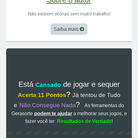
Não existem vitórias sem muito trabalho!
Saiba mais
Está
de jogar e sequer
Cansado
?
Acerta 11 Pontos
Já tentou de Tudo
?
e
Não Consegue Nada
As ferramentas do
Gerasorte
podem te ajudar
a melhorar seus jogos, e
fazer você ter
Resultados de Verdade
!