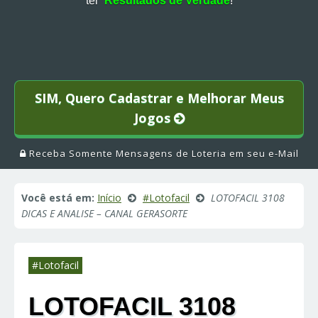
ter
Resultados de Verdade
!
SIM, Quero Cadastrar e Melhorar Meus
Jogos
Receba Somente Mensagens de Loteria em seu e-Mail
Você está em:
Início
#Lotofacil
LOTOFACIL 3108
DICAS E ANALISE – CANAL GERASORTE
#Lotofacil
LOTOFACIL 3108