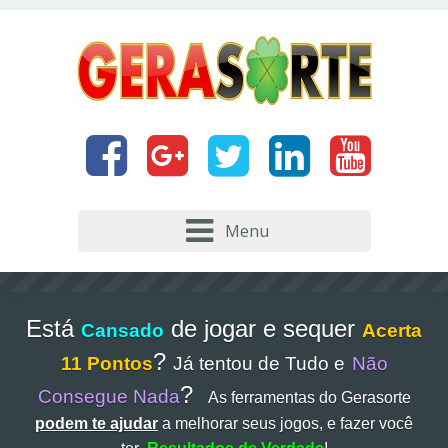
Menu
Está
de jogar e sequer
Cansado
Acerta
?
11 Pontos
Já tentou de Tudo e
Não
?
Consegue Nada
As ferramentas do Gerasorte
podem te ajudar
a melhorar seus jogos, e fazer você