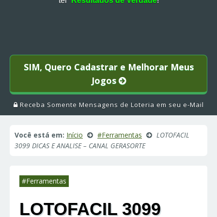
ter
Resultados de Verdade
!
SIM, Quero Cadastrar e Melhorar Meus
Jogos
Receba Somente Mensagens de Loteria em seu e-Mail
Você está em:
Início
#Ferramentas
LOTOFACIL
3099 DICAS E ANALISE – CANAL GERASORTE
#Ferramentas
LOTOFACIL 3099