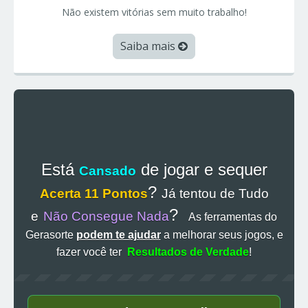
Não existem vitórias sem muito trabalho!
Saiba mais
Está
de jogar e sequer
Cansado
?
Acerta 11 Pontos
Já tentou de Tudo
?
e
Não Consegue Nada
As ferramentas do
Gerasorte
podem te ajudar
a melhorar seus jogos, e
fazer você ter
Resultados de Verdade
!