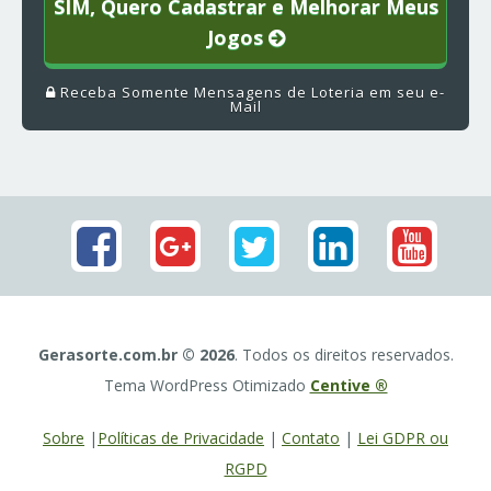
SIM, Quero Cadastrar e Melhorar Meus
Jogos
Receba Somente Mensagens de Loteria em seu e-
Mail
Gerasorte.com.br © 2026
. Todos os direitos reservados.
Tema WordPress Otimizado
Centive ®
Sobre
|
Políticas de Privacidade
|
Contato
|
Lei GDPR ou
RGPD