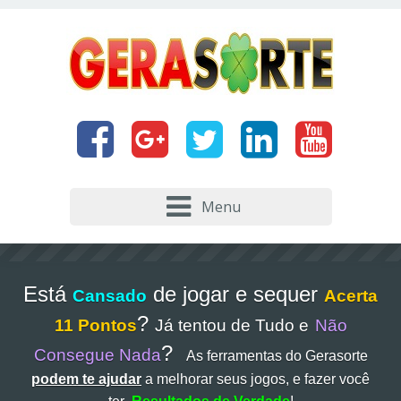
Menu
Está
de jogar e sequer
Cansado
Acerta
?
11 Pontos
Já tentou de Tudo e
Não
?
Consegue Nada
As ferramentas do Gerasorte
podem te ajudar
a melhorar seus jogos, e fazer você