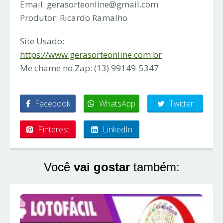
Email:
gerasorteonline@gmail.com
Produtor: Ricardo Ramalho
Site Usado:
https://www.gerasorteonline.com.br
Me chame no Zap: (13) 99149-5347
Facebook
WhatsApp
Twitter
Pinterest
LinkedIn
Você
vai gostar
também: