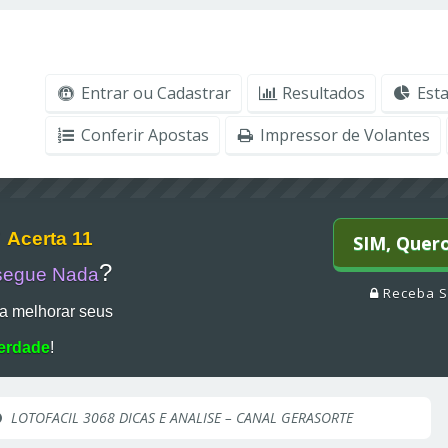
Entrar ou Cadastrar
Resultados
Esta
Conferir Apostas
Impressor de Volantes
r
Acerta 11
SIM, Quer
?
segue Nada
Receba S
a melhorar seus
erdade
!
LOTOFACIL 3068 DICAS E ANALISE – CANAL GERASORTE