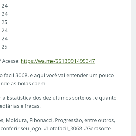
3 24
3 24
3 25
3 24
3 24
4 25
 Acesse:
https://wa.me/5513991495347
to facil 3068, e aqui você vai entender um pouco
 onde as bolas caem.
a Estatistica dos dez ultimos sorteios , e quanto
ediárias e fracas.
s, Moldura, Fibonacci, Progressão, entre outros,
conferir seu jogo. #Lotofacil_3068 #Gerasorte