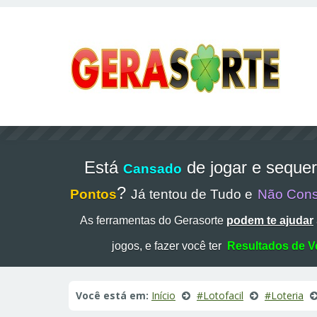
Está
de jogar e seque
Cansado
?
Pontos
Já tentou de Tudo e
Não Con
As ferramentas do Gerasorte
podem te ajudar
jogos, e fazer você ter
Resultados de V
Você está em:
Início
#Lotofacil
#Loteria