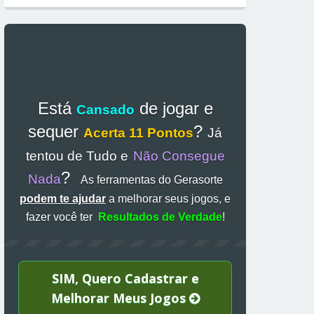
Está
de jogar e
Cansado
sequer
?
Acerta 11 Pontos
Já
tentou de Tudo e
Não Consegue
?
Nada
As ferramentas do Gerasorte
podem te ajudar
a melhorar seus jogos, e
fazer você ter
Resultados de Verdade
!
SIM, Quero Cadastrar e
Melhorar Meus Jogos