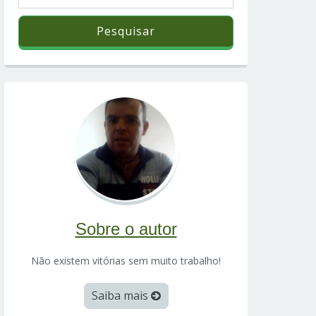
Sobre o autor
Não existem vitórias sem muito trabalho!
Saiba mais