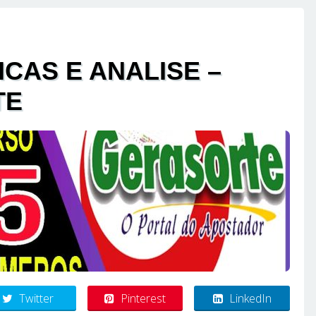
ICAS E ANALISE –
TE
Twitter
Pinterest
LinkedIn