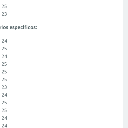
4 25
2 23
ios especificos:
3 24
4 25
3 24
4 25
4 25
4 25
2 23
3 24
4 25
4 25
3 24
2 24