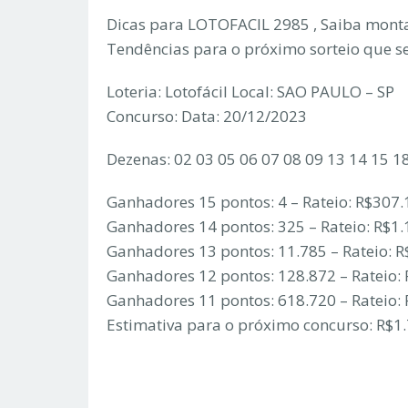
Dicas para LOTOFACIL 2985 , Saiba monta
Tendências para o próximo sorteio que s
Loteria: Lotofácil Local: SAO PAULO – SP
Concurso: Data: 20/12/2023
Dezenas: 02 03 05 06 07 08 09 13 14 15 1
Ganhadores 15 pontos: 4 – Rateio: R$307.
Ganhadores 14 pontos: 325 – Rateio: R$1.
Ganhadores 13 pontos: 11.785 – Rateio: R
Ganhadores 12 pontos: 128.872 – Rateio:
Ganhadores 11 pontos: 618.720 – Rateio: 
Estimativa para o próximo concurso: R$1