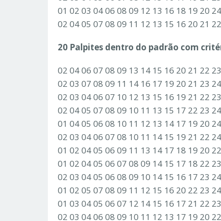
01 02 03 04 06 08 09 12 13 16 18 19 20 2
02 04 05 07 08 09 11 12 13 15 16 20 21 2
20 Palpites dentro do padrão com critér
02 04 06 07 08 09 13 14 15 16 20 21 22 2
02 03 07 08 09 11 14 16 17 19 20 21 23 2
02 03 04 06 07 10 12 13 15 16 19 21 22 2
02 04 05 07 08 09 10 11 13 15 17 22 23 2
01 04 05 06 08 10 11 12 13 14 17 19 20 2
02 03 04 06 07 08 10 11 14 15 19 21 22 2
01 02 04 05 06 09 11 13 14 17 18 19 20 2
01 02 04 05 06 07 08 09 14 15 17 18 22 2
02 03 04 05 06 08 09 10 14 15 16 17 23 2
01 02 05 07 08 09 11 12 15 16 20 22 23 2
01 03 04 05 06 07 12 14 15 16 17 21 22 2
02 03 04 06 08 09 10 11 12 13 17 19 20 2