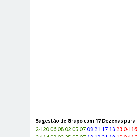
Sugestão de Grupo com 17 Dezenas par
24 20 06 08 02 05 07
09 21 17 18
23 04 16