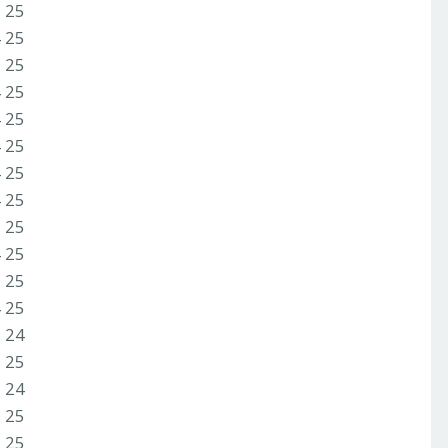
3 25
4 25
3 25
4 25
4 25
4 25
4 25
4 25
3 25
4 25
3 25
4 25
1 24
3 25
2 24
3 25
3 25