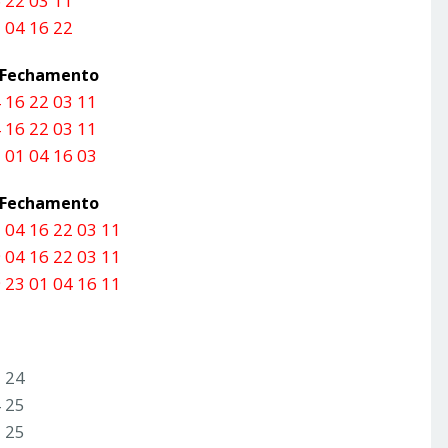
 22 03 11
 04 16 22
a Fechamento
 16 22 03 11
 16 22 03 11
 01 04 16 03
a Fechamento
 04 16 22 03 11
 04 16 22 03 11
 23 01 04 16 11
3 24
4 25
3 25