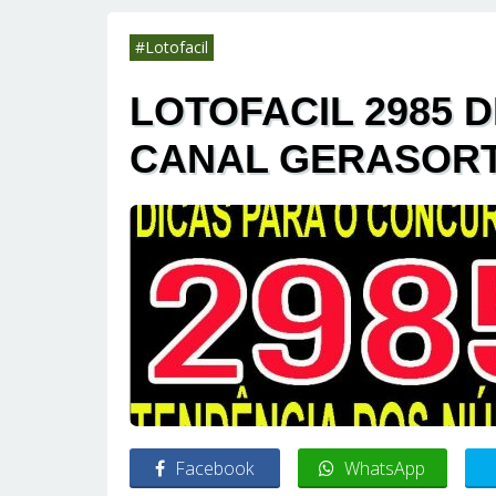
#Lotofacil
LOTOFACIL 2985 D
CANAL GERASOR
Facebook
WhatsApp