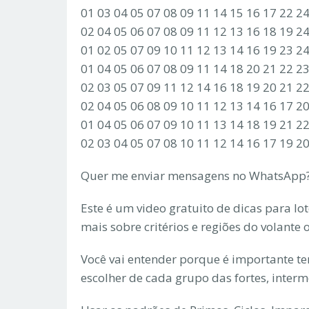
01 03 04 05 07 08 09 11 14 15 16 17 22 2
02 04 05 06 07 08 09 11 12 13 16 18 19 2
01 02 05 07 09 10 11 12 13 14 16 19 23 2
01 04 05 06 07 08 09 11 14 18 20 21 22 2
02 03 05 07 09 11 12 14 16 18 19 20 21 2
02 04 05 06 08 09 10 11 12 13 14 16 17 2
01 04 05 06 07 09 10 11 13 14 18 19 21 2
02 03 04 05 07 08 10 11 12 14 16 17 19 2
Quer me enviar mensagens no WhatsApp?
Este é um video gratuito de dicas para lo
mais sobre critérios e regiões do volante
Você vai entender porque é importante ter 
escolher de cada grupo das fortes, interm