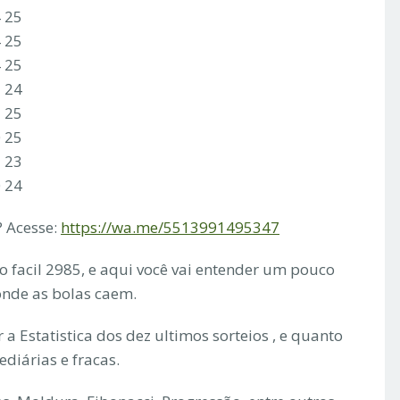
4 25
4 25
4 25
3 24
2 25
0 25
2 23
0 24
 Acesse:
https://wa.me/5513991495347
to facil 2985, e aqui você vai entender um pouco
 onde as bolas caem.
a Estatistica dos dez ultimos sorteios , e quanto
ediárias e fracas.