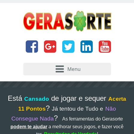
Menu
Está
de jogar e sequer
Cansado
Acerta
?
11 Pontos
Já tentou de Tudo e
Não
?
Consegue Nada
As ferramentas do Gerasorte
podem te ajudar
a melhorar seus jogos, e fazer você