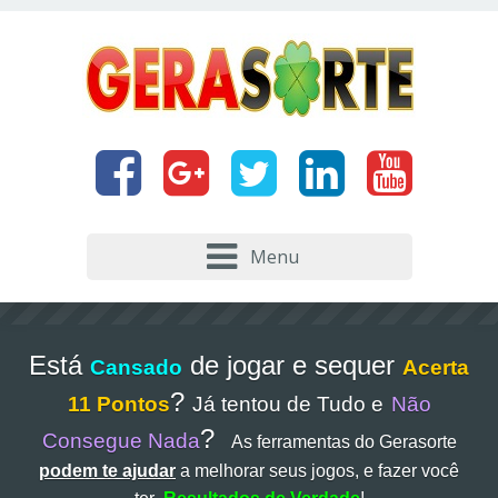
Menu
Está
de jogar e sequer
Cansado
Acerta
?
11 Pontos
Já tentou de Tudo e
Não
?
Consegue Nada
As ferramentas do Gerasorte
podem te ajudar
a melhorar seus jogos, e fazer você