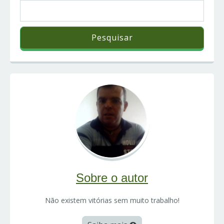
Sobre o autor
Não existem vitórias sem muito trabalho!