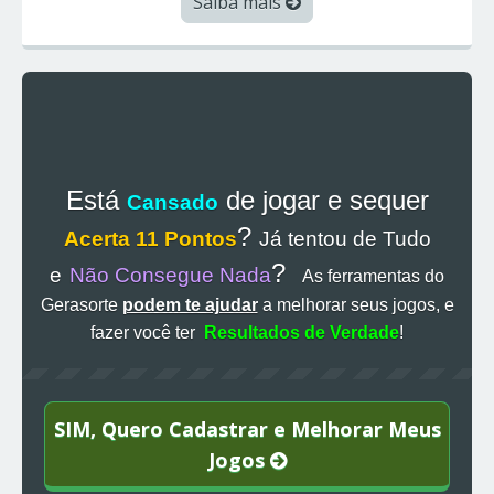
Saiba mais
Está
de jogar e sequer
Cansado
?
Acerta 11 Pontos
Já tentou de Tudo
?
e
Não Consegue Nada
As ferramentas do
Gerasorte
podem te ajudar
a melhorar seus jogos, e
fazer você ter
Resultados de Verdade
!
SIM, Quero Cadastrar e Melhorar Meus
Jogos