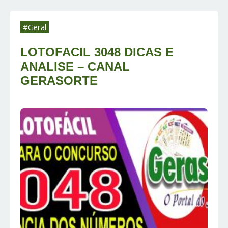
#Geral
LOTOFACIL 3048 DICAS E
ANALISE – CANAL
GERASORTE