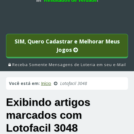
ter
Resultados de Verdade
!
SIM, Quero Cadastrar e Melhorar Meus
Jogos
Receba Somente Mensagens de Loteria em seu e-Mail
Você está em:
Início
Lotofacil 3048
Exibindo artigos
marcados com
Lotofacil 3048