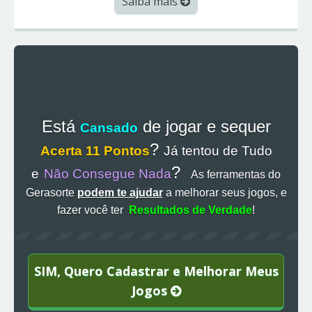
Saiba mais
Está
de jogar e sequer
Cansado
?
Acerta 11 Pontos
Já tentou de Tudo
?
e
Não Consegue Nada
As ferramentas do
Gerasorte
podem te ajudar
a melhorar seus jogos, e
fazer você ter
Resultados de Verdade
!
SIM, Quero Cadastrar e Melhorar Meus
Jogos