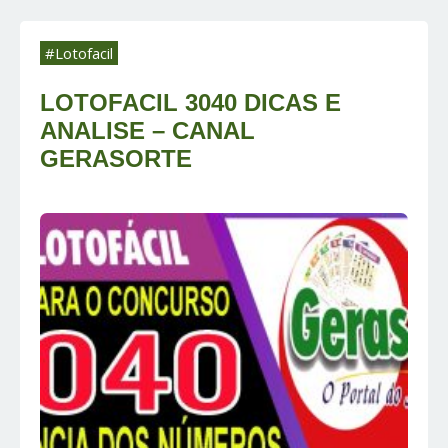
#Lotofacil
LOTOFACIL 3040 DICAS E
ANALISE – CANAL
GERASORTE